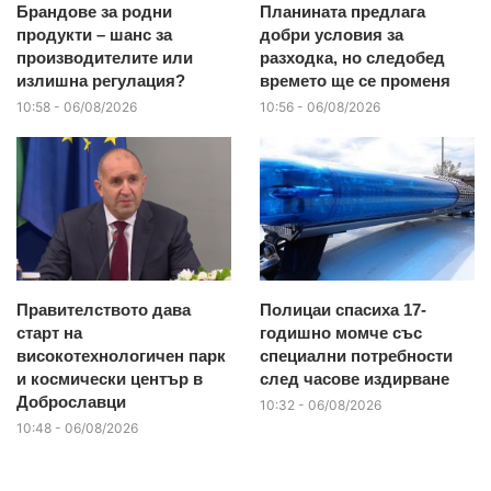
Брандове за родни
Планината предлага
продукти – шанс за
добри условия за
производителите или
разходка, но следобед
излишна регулация?
времето ще се променя
10:58 - 06/08/2026
10:56 - 06/08/2026
Правителството дава
Полицаи спасиха 17-
старт на
годишно момче със
високотехнологичен парк
специални потребности
и космически център в
след часове издирване
Доброславци
10:32 - 06/08/2026
10:48 - 06/08/2026