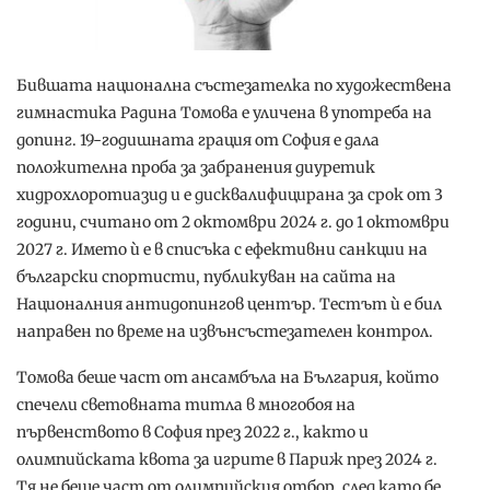
Бившата национална състезателка по художествена
гимнастика Радина Томова е уличена в употреба на
допинг. 19-годишната грация от София е дала
положителна проба за забранения диуретик
хидрохлоротиазид и е дисквалифицирана за срок от 3
години, считано от 2 октомври 2024 г. до 1 октомври
2027 г. Името ѝ е в списъка с ефективни санкции на
български спортисти, публикуван на сайта на
Националния антидопингов център. Тестът ѝ е бил
направен по време на извънсъстезателен контрол.
Томова беше част от ансамбъла на България, който
спечели световната титла в многобоя на
първенството в София през 2022 г., както и
олимпийската квота за игрите в Париж през 2024 г.
Тя не беше част от олимпийския отбор, след като бе