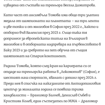
извадена от състава на треньора Весела Димитрова.
Като част от ансамбъла Томова има общо три златни
медала от шампионати на планетата – на три ленти
и две топки и от многобоя в София през 2022 г., както и
отборно във Валенсия през 2023 г. Също така тя
допринесе за европейската титла на България в
многобоя и в отборната надпревара на първенството в
Баку 2023 и за среброто на пет обръча от същия
шампионат на Стария континент.
Радина Томова, която след края на кариерата си се
отдаде на треньорска работа в „Локомотив“ (София), е
шестият наш спортист, хванат с допинг през 2024 г.
Преди нея в списъка на наказаните от Антидопинговия
център за миналата година се появиха трима
хандбалисти – Бранимир Балчев, Денислав Събев и
Кристиян Колев, един състезател по ММА – Драгомир