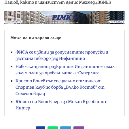
Пашов, както и щангистът Денис Мехмед./BGNES
Може да ви хареса също
ФИФА се извини за допуснатите пропуски и
застана твърдо зад Инфантино
Ново скандално разкритие: Инфантино е имал
голям план за провалилата се Суперлига
Христо Бонев със специално отличие от
Спортен клуб по борба „Вълко Костов“ от
Симеоновград
Юноша на Ботев игра за Милан в дербито с
Интер