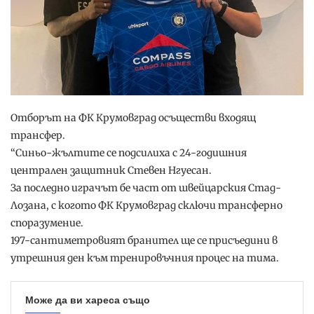
Отборът на ФК Крумовград осъществи входящ
трансфер.
“Синьо-жълтите се подсилиха с 24-годишния
централен защитник Стевен Нгуесан.
За последно играчът бе част от швейцарския Стад-
Лозана, с когото ФК Крумовград сключи трансферно
споразумение.
197-сантиметровият бранител ще се присъедини в
утрешния ден към тренировъчния процес на тима.
Може да ви хареса също