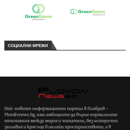
СОЦИАЛНИ МРЕЖИ
Най-новият информационен портал в Пловдив –
Plovdivnews.bg, има амбициите да върне нормалните
отношения между медия и читатели, без истерични
заглавия и крясъци в онлайн пространството, а в