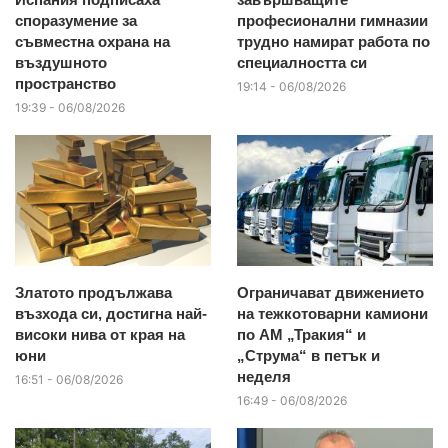
споразумение за
професионални гимназии
съвместна охрана на
трудно намират работа по
въздушното
специалността си
пространство
19:14 - 06/08/2026
19:39 - 06/08/2026
Златото продължава
Ограничават движението
възхода си, достигна най-
на тежкотоварни камиони
високи нива от края на
по АМ „Тракия“ и
юни
„Струма“ в петък и
неделя
16:51 - 06/08/2026
16:49 - 06/08/2026