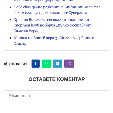
Ново скандално разкритие: Инфантино е имал
голям план за провалилата се Суперлига
Христо Бонев със специално отличие от
Спортен клуб по борба „Вълко Костов“ от
Симеоновград
Юноша на Ботев игра за Милан в дербито с
Интер
СПОДЕЛИ
ОСТАВЕТЕ КОМЕНТАР