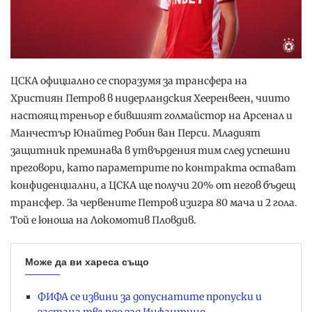
ЦСКА официално се споразумя за трансфера на
Християн Петров в нидерландския Хееренвеен, чиито
настоящ треньор е бившият голмайстор на Арсенал и
Манчестър Юнайтед Робин ван Перси. Младият
защитник преминава в утвърдения тим след успешни
преговори, като параметрите по контракта остават
конфиденциални, а ЦСКА ще получи 20% от негов бъдещ
трансфер. За червените Петров изигра 80 мача и 2 гола.
Той е юноша на Локомотив Пловдив.
Може да ви хареса също
ФИФА се извини за допуснатите пропуски и
застана твърдо зад Инфантино