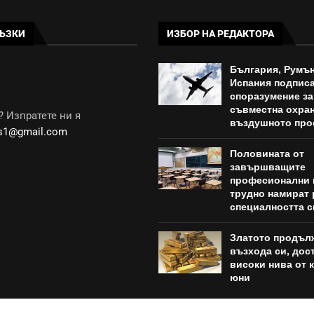
ЪЗКИ
ИЗБОР НА РЕДАКТОРА
България, Румън
Испания подпис
споразумение за
съвместна охран
 Изпратете ни я
въздушното про
ws1@gmail.com
Половината от
завършващите
професионални 
трудно намират 
специалността с
Златото продъл
възхода си, дост
високи нива от к
юни