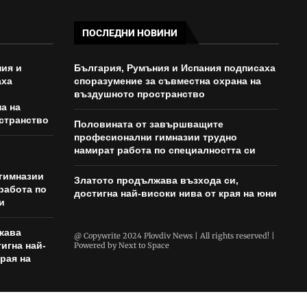
ПОСЛЕДНИ НОВИНИ
ия и
България, Румъния и Испания подписаха
аха
споразумение за съвместна охрана на
въздушното пространство
а на
странство
Половината от завършващите
професионални гимназии трудно
намират работа по специалността си
гимназии
Златото продължава възхода си,
работа по
достигна най-високи нива от края на юни
и
жава
@ Copywrite 2024 Plovdiv News | All rights reserved! |
игна най-
Powered by
Next to Space
рая на