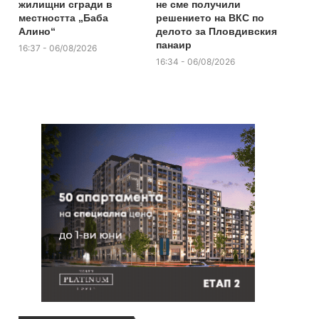
жилищни сгради в
не сме получили
местността „Баба
решението на ВКС по
Алино“
делото за Пловдивския
панаир
16:37 - 06/08/2026
16:34 - 06/08/2026