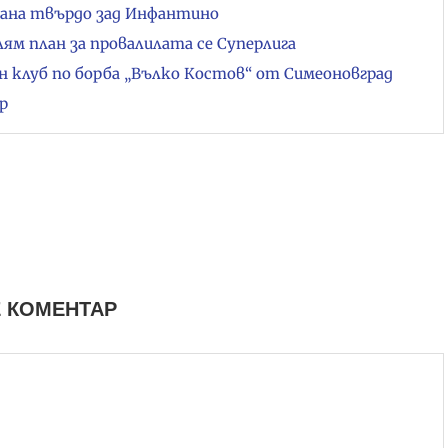
тана твърдо зад Инфантино
ям план за провалилата се Суперлига
 клуб по борба „Вълко Костов“ от Симеоновград
р
 КОМЕНТАР