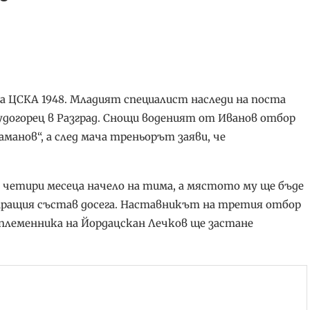
а ЦСКА 1948. Младият специалист наследи на поста
Лудогорец в Разград. Снощи воденият от Иванов отбор
аманов“, а след мача треньорът заяви, че
д четири месеца начело на тима, а мястото му ще бъде
лиращия състав досега. Наставникът на третия отбор
 племенника на Йордацскан Лечков ще застане