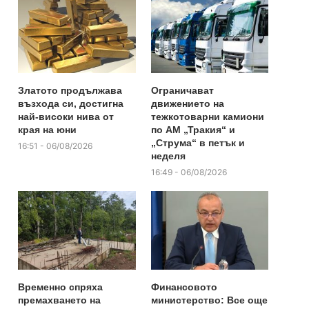
Златото продължава
Ограничават
възхода си, достигна
движението на
най-високи нива от
тежкотоварни камиони
края на юни
по АМ „Тракия“ и
„Струма“ в петък и
16:51 - 06/08/2026
неделя
16:49 - 06/08/2026
Временно спряха
Финансовото
премахването на
министерство: Все още