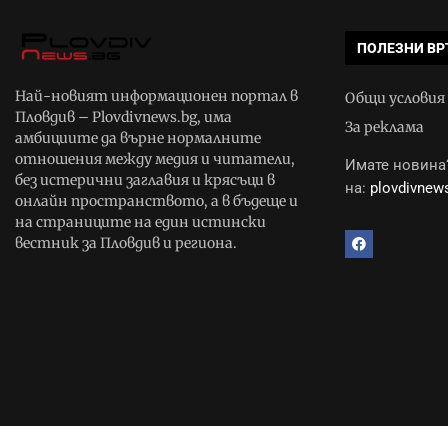
ПОЛЕЗНИ ВР
Най-новият информационен портал в
Общи условия
Пловдив – Plovdivnews.bg, има
За реклама
амбициите да върне нормалните
отношения между медия и читатели,
Имате новина?
без истерични заглавия и крясъци в
на:
plovdivne
онлайн пространството, а в бъдеще и
на страниците на един истински
вестник за Пловдив и региона.