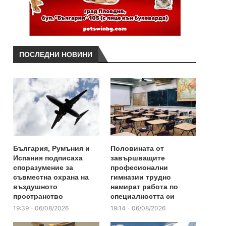
ПОСЛЕДНИ НОВИНИ
България, Румъния и
Половината от
Испания подписаха
завършващите
споразумение за
професионални
съвместна охрана на
гимназии трудно
въздушното
намират работа по
пространство
специалността си
19:39 - 06/08/2026
19:14 - 06/08/2026