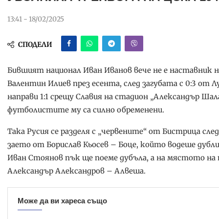
13:41 - 18/02/2025
СПОДЕЛИ
Бившият национал Иван Иванов вече не е наставник н
Валентин Илиев през есента, след загубата с 0:3 от 
направи 1:1 срещу Славия на стадион „Александър Шал
футболистите му са силно обременени.
Така Русия се разделя с „червените“ от Бистрица сле
заето от Борислав Кьосев – Боце, който водеше дуб
Иван Стоянов пък ще поеме дубъла, а на мястото на
Александър Александров – Алвеша.
Може да ви хареса също