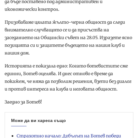
да бъде поставено под административен и
икономически контрол.
Призоваваме цялата жълто-черна общност да следи
внимателно случващото се и да присъства на
заседанието на Общински съвет на 28.05. Изразете ясно
позицията си и защитете бъдещето на нашия клуб и
нашия дом.
Историята е показала едно: Когато ботевистите сме
единни, Ботев оцелява. И днес отново е време да
покажем, че няма да позволим решения, взети без диалог
и против интереса на клуба и неговата общност.
Заедно за Ботев!
Може да ви хареса също
Страхотно начало: Дубълът на Ботев победи