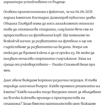
гарантира устойчивото си бъдеще.
Особено притеснителен е фактът, че на 04.06.2025
година кметът Костадин Димитров публично заяви:
Община Пловдив няма да носи ангажимент относно
това да стопанисва стадиона, след като вече сме го
предоставили на футболния клуб. Ще помагаме по
всякакъв начин за развитието на футбола и ще им
съдействаме за развитието на базата. Вчера им
отказах да взимам ключа и да се грижа аз. Не може да
ползват почасово спортното съоръжение. Бяха на
среща от ръководството – Рашко Стоянов беше при
мен.
Днес обаче виждаме коренно различна позиция. И това
поражда логичния въпрос: Какво промени решението на
кмета? Какво наложи този внезапен опит за овладяване
на всички ключови приходи и пространства на
стадиона? Защо вместо партньорство днес виждаме