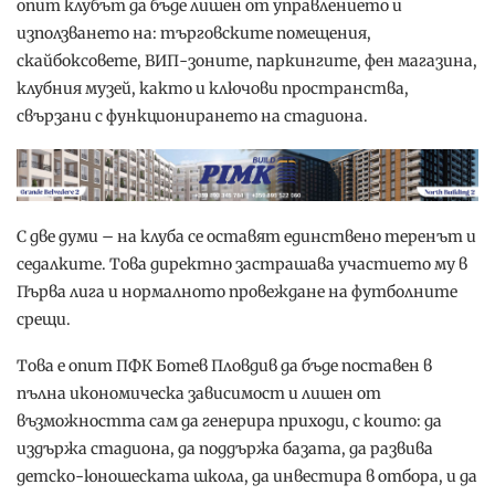
опит клубът да бъде лишен от управлението и
използването на: търговските помещения,
скайбоксовете, ВИП-зоните, паркингите, фен магазина,
клубния музей, както и ключови пространства,
свързани с функционирането на стадиона.
С две думи – на клуба се оставят единствено теренът и
седалките. Това директно застрашава участието му в
Първа лига и нормалното провеждане на футболните
срещи.
Това е опит ПФК Ботев Пловдив да бъде поставен в
пълна икономическа зависимост и лишен от
възможността сам да генерира приходи, с които: да
издържа стадиона, да поддържа базата, да развива
детско-юношеската школа, да инвестира в отбора, и да