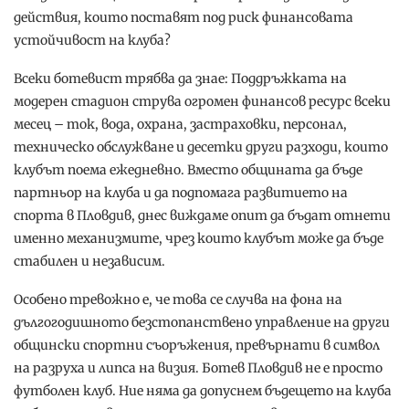
действия, които поставят под риск финансовата
устойчивост на клуба?
Всеки ботевист трябва да знае: Поддръжката на
модерен стадион струва огромен финансов ресурс всеки
месец – ток, вода, охрана, застраховки, персонал,
техническо обслужване и десетки други разходи, които
клубът поема ежедневно. Вместо общината да бъде
партньор на клуба и да подпомага развитието на
спорта в Пловдив, днес виждаме опит да бъдат отнети
именно механизмите, чрез които клубът може да бъде
стабилен и независим.
Особено тревожно е, че това се случва на фона на
дългогодишното безстопанствено управление на други
общински спортни съоръжения, превърнати в символ
на разруха и липса на визия. Ботев Пловдив не е просто
футболен клуб. Ние няма да допуснем бъдещето на клуба