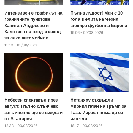
Интензивен е трафикът на
Пълна лудост! Мач с 10
граничните пунктове
гола в елита на Чехия
Капитан Андреево и
шокира футболна Европа
Калотина на вход и изход
19:06 - 09/08/2026
за леки автомобили
19:13 - 09/08/2026
Небесен спектакъл през
Нетаняху отхвърли
август: Пълно слънчево
мирния план на Тръмп за
затъмнение ще се вижда и
Газа: Израел няма да се
от България
изтегли
18:33 - 09/08/2026
18:17 - 09/08/2026