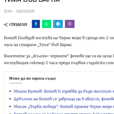
11:04 - 26/07/2025
СПОДЕЛИ
Ботев Пловдив гостува на Черно море в среща от 2-ия к
часа на стадион „Тича“ във Варна.
Билетите за „жълто-черните“ фенове ще са на цена 1
гостуващия сектор 2 часа преди първия съдийски сигн
Може да ви хареса също
Милен Кунчев: Ботев II трябва да бъде мостът
Дубълът на Ботев се завръща на 8 август, фено
Мисия „Първа победа“: Ботев приема Черно море 