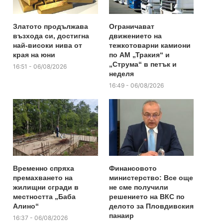
Златото продължава
Ограничават
възхода си, достигна
движението на
най-високи нива от
тежкотоварни камиони
края на юни
по АМ „Тракия“ и
„Струма“ в петък и
16:51 - 06/08/2026
неделя
16:49 - 06/08/2026
Временно спряха
Финансовото
премахването на
министерство: Все още
жилищни сгради в
не сме получили
местността „Баба
решението на ВКС по
Алино“
делото за Пловдивския
панаир
16:37 - 06/08/2026