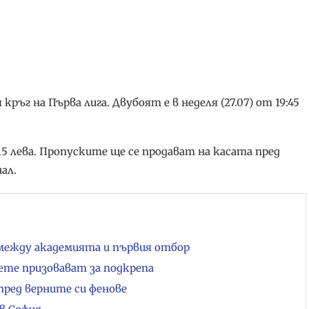
ръг на Първа лига. Двубоят е в неделя (27.07) от 19:45
5 лева. Пропуските ще се продават на касата пред
ал.
 между академията и първия отбор
вете призовават за подкрепа
пред верните си фенове