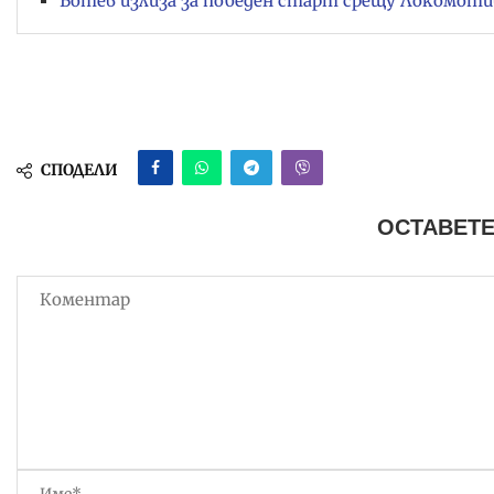
Ботев излиза за победен старт срещу Локомоти
СПОДЕЛИ
ОСТАВЕТЕ