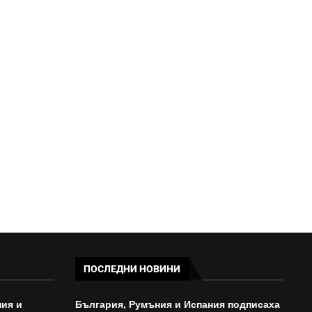
БОТЕВ ИЗЛИЗА ЗА ПОБЕДЕН
СТАРТ СРЕЩУ ЛОКОМОТИВ
СОФИЯ
08:49 - 20/07/2026
ПОСЛЕДНИ НОВИНИ
ия и
България, Румъния и Испания подписаха