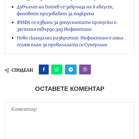
Дубълът на Ботев се завръща на 8 август,
феновете призовават за подкрепа
ФИФА се извини за допуснатите пропуски и
застана твърдо зад Инфантино
Ново скандално разкритие: Инфантино е имал
голям план за провалилата се Суперлига
СПОДЕЛИ
ОСТАВЕТЕ КОМЕНТАР