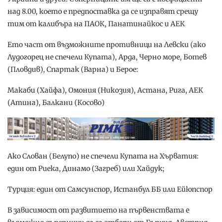
над 8.00, което е предпоставка да се изправят срещу
тим от калибъра на ПАОК, Панатинайкос и АЕК
Ето част от възможните противници на Левски (ако
Лудогорец не спечели Купата), Арда, Черно море, Ботев
(Пловдив), Спартак (Варна) и Берое:
Макаби (Хайфа), Омония (Никозия), Астана, Рига, АЕК
(Атина), Балкани (Косово)
Ако Слован (Белупо) не спечели Купата на Хърватия:
един от Риека, Динамо (Загреб) или Хайдук;
Турция: един от Самсунспор, Истанбул ББ или Ейюпспор
В зависимост от развитието на първенствата е