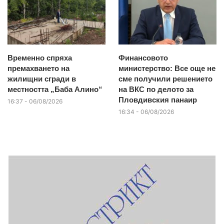
Временно спряха
Финансовото
премахването на
министерство: Все още не
жилищни сгради в
сме получили решението
местността „Баба Алино“
на ВКС по делото за
Пловдивския панаир
16:37 - 06/08/2026
16:34 - 06/08/2026