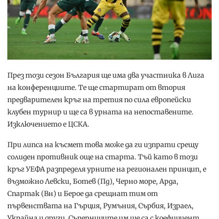
През този сезон България ще има два участника в Лига
на конференциите. Те ще стартират от втория
предварителен кръг на третия по сила европейски
клубен турнир и ще са в урната на непоставените.
Изключението е ЦСКА.
При липса на късмет това може да ги изпрати срещу
солиден противник още на старта. Тъй като в този
кръг УЕФА разпределя урните на регионален принцип, е
възможно Левски, Ботев (Пд), Черно море, Арда,
Спартак (Вн) и Берое да срещнат тим от
първенствата на Гърция, Румъния, Сърбия, Израел,
Украйна и други. Съперниците им ще са с коефициент