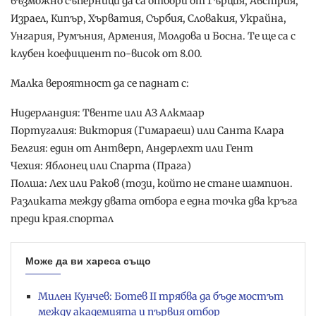
възможно съперници да са отбори от Гърция, Австрия,
Израел, Кипър, Хърватия, Сърбия, Словакия, Украйна,
Унгария, Румъния, Армения, Молдова и Босна. Те ще са с
клубен коефициент по-висок от 8.00.
Малка вероятност да се паднат с:
Нидерландия: Твенте или АЗ Алкмаар
Португалия: Виктория (Гимараеш) или Санта Клара
Белгия: един от Антверп, Андерлехт или Гент
Чехия: Яблонец или Спарта (Прага)
Полша: Лех или Раков (този, който не стане шампион.
Разликата между двата отбора е една точка два кръга
преди края.спортал
Може да ви хареса също
Милен Кунчев: Ботев II трябва да бъде мостът
между академията и първия отбор