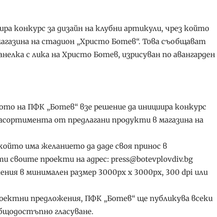
ра конкурс за дизайн на клубни артикули, чрез който
агазина на стадион „Христо Ботев“. Това съобщават
анелка с лика на Христо Ботев, изрисуван по авангарден
то на ПФК „Ботев“ взе решение да инициира конкурс
и асортимента от предлагани продукти в магазина на
 който има желанието да даде своя принос в
и своите проекти на адрес: press@botevplovdiv.bg
ния в минимален размер 3000px х 3000px, 300 dpi или
роектни предложения, ПФК „Ботев“ ще публикува всеки
бщодостъпно гласуване.