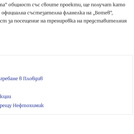
та“ общност със своите проекти, ще получат като
, официална състезателна фланелка на „Ботев“,
ст за посещение на тренировка на представителния
гребане в Пловдив
екции
 срещу Нефтохимик