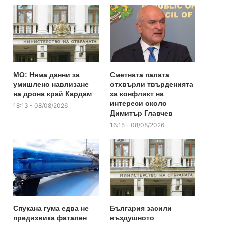
МО: Няма данни за
Сметната палата
умишлено навлизане
отхвърли твърденията
на дрона край Кардам
за конфликт на
интереси около
18:13 - 08/08/2026
Димитър Главчев
16:15 - 08/08/2026
Спукана гума едва не
България засили
предизвика фатален
въздушното