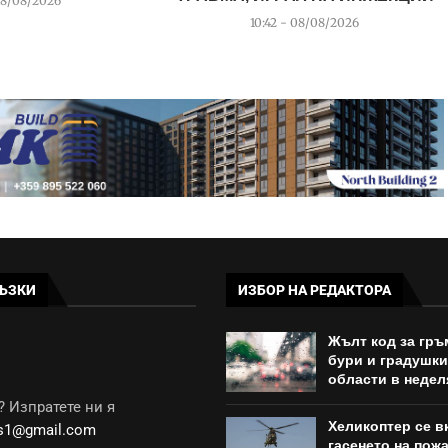
08/08/2026
10:42 - 08/08/2026
ЪЗКИ
ИЗБОР НА РЕДАКТОРА
Жълт код за гр
бури и градушки
области в недел
 Изпратете ни я
Хеликоптер се в
ws1@gmail.com
гасенето на пож