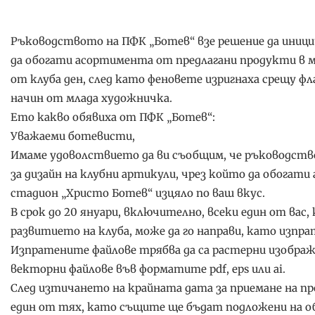
Ръководството на ПФК „Ботев“ взе решение да иниции
да обогати асортимента от предлагани продукти в м
от клуба ден, след като феновете изригнаха срещу фл
начин от млада художничка.
Ето какво обявиха от ПФК „Ботев“:
Уважаеми ботевисти,
Имаме удоволствието да ви съобщим, че ръководство
за дизайн на клубни артикули, чрез който да обогат
стадион „Христо Ботев“ изцяло по ваш вкус.
В срок до 20 януари, включително, всеки един от вас,
развитието на клуба, може да го направи, като изпрат
Изпратените файлове трябва да са растерни изображе
векторни файлове във форматите pdf, eps или ai.
След изтичането на крайната дата за приемане на п
един от тях, като същите ще бъдат подложени на о