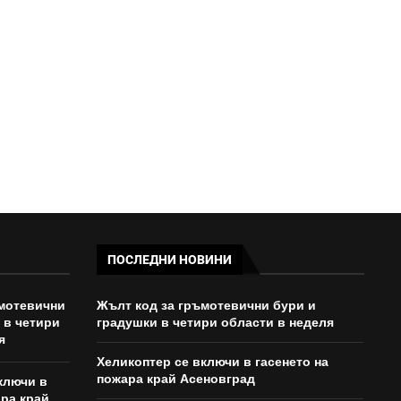
09:57 - 08/08/2026
ПОСЛЕДНИ НОВИНИ
ъмотевични
Жълт код за гръмотевични бури и
 в четири
градушки в четири области в неделя
я
Хеликоптер се включи в гасенето на
пожара край Асеновград
ключи в
ара край