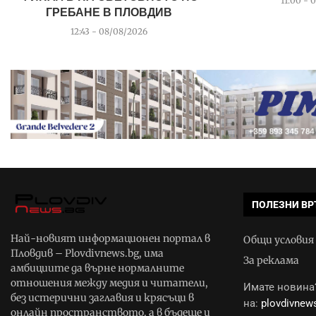
11:00 - 
ГРЕБАНЕ В ПЛОВДИВ
12:43 - 08/08/2026
ПОЛЕЗНИ ВР
Най-новият информационен портал в
Общи условия
Пловдив – Plovdivnews.bg, има
За реклама
амбициите да върне нормалните
отношения между медия и читатели,
Имате новина?
без истерични заглавия и крясъци в
на:
plovdivne
онлайн пространството, а в бъдеще и