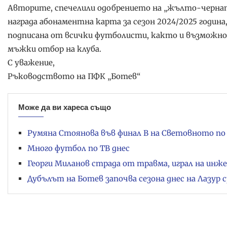
Авторите, спечелили одобрението на „жълто-черна
награда абонаментна карта за сезон 2024/2025 година
подписана от всички футболисти, както и възможно
мъжки отбор на клуба.
С уважение,
Ръководството на ПФК „Ботев“
Може да ви хареса също
Румяна Стоянова във финал B на Световното по 
Много футбол по ТВ днес
Георги Миланов страда от травма, играл на инж
Дубълът на Ботев започва сезона днес на Лазур