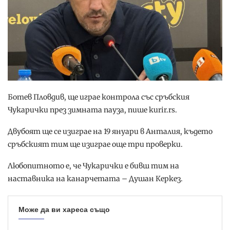
Ботев Пловдив, ще играе контрола със сръбския
Чукарички през зимната пауза, пише kurir.rs.
Двубоят ще се изиграе на 19 януари в Анталия, където
сръбският тим ще изиграе още три проверки.
Любопитното е, че Чукарички е бивш тим на
наставника на канарчетата – Душан Керкез.
Може да ви хареса също