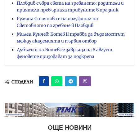
Пловдив събра света на гребането: родители и
приятели превърнаха трибуните в празник
Румяна Стоянова е на полуфинал на
Световното по гребане в Пловдив
Милен Кунчев: Ботев II трябва да бъде мостът
между академията и първия отбор
Дубълът на Ботев се завръща на 8 август,
феновете призовават за подкрепа
СПОДЕЛИ
ОЩЕ НОВИНИ