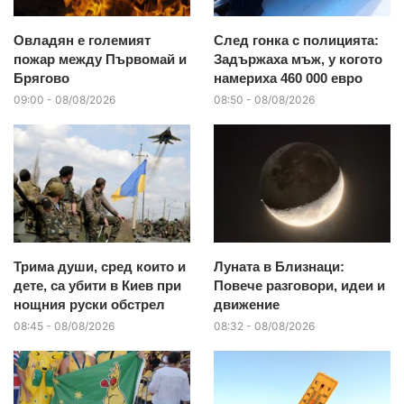
Овладян е големият
След гонка с полицията:
пожар между Първомай и
Задържаха мъж, у когото
Брягово
намериха 460 000 евро
09:00 - 08/08/2026
08:50 - 08/08/2026
Трима души, сред които и
Луната в Близнаци:
дете, са убити в Киев при
Повече разговори, идеи и
нощния руски обстрел
движение
08:45 - 08/08/2026
08:32 - 08/08/2026