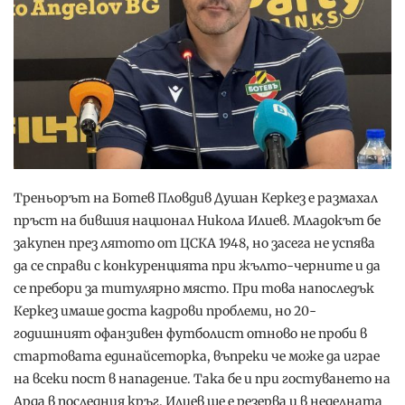
Треньорът на Ботев Пловдив Душан Керкез е размахал
пръст на бившия национал Никола Илиев. Младокът бе
закупен през лятото от ЦСКА 1948, но засега не успява
да се справи с конкуренцията при жълто-черните и да
се пребори за титулярно място. При това напоследък
Керкез имаше доста кадрови проблеми, но 20-
годишният офанзивен футболист отново не проби в
стартовата единайсеторка, въпреки че може да играе
на всеки пост в нападение. Така бе и при гостуването на
Арда в последния кръг. Илиев ще е резерва и в неделната