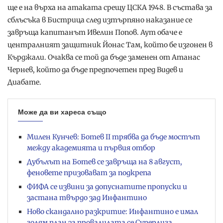
ще е на върха на атаката срещу ЦСКА 1948. В състава за
сблъсъка в Бистрица след изтърпяно наказание се
завръща капитанът Ивелин Попов. Аут обаче е
централният защитник Йонас Там, който бе изгонен в
Кърджали. Очаква се той да бъде заменен от Атанас
Чернев, който да бъде предпочетен пред Видев и
Диабате.
Може да ви хареса също
Милен Кунчев: Ботев II трябва да бъде мостът
между академията и първия отбор
Дубълът на Ботев се завръща на 8 август,
феновете призовават за подкрепа
ФИФА се извини за допуснатите пропуски и
застана твърдо зад Инфантино
Ново скандално разкритие: Инфантино е имал
голям план за провалилата се Суперлига