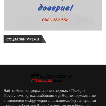
СОЦИАЛНИ МРЕЖИ
Най-новият информационен портал в Пловдив –
Plovdivnews.bg, има амбициите да върне нормалните
отношения между медия и читатели, без истерични
заглавия и крясъци в онлайн пространството, а в