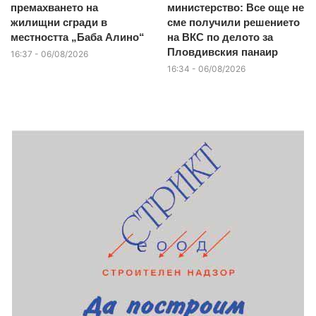
премахването на
министерство: Все още не
жилищни сгради в
сме получили решението
местността „Баба Алино“
на ВКС по делото за
Пловдивския панаир
16:37 - 06/08/2026
16:34 - 06/08/2026