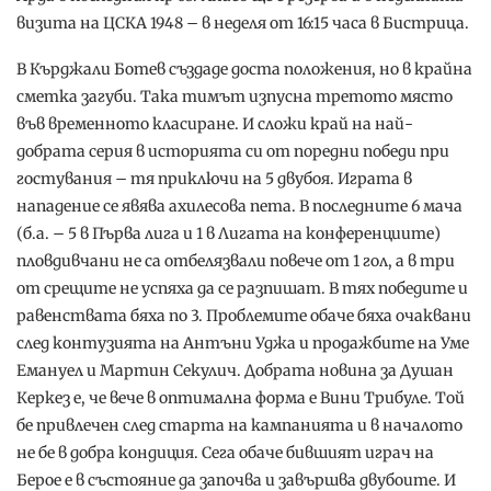
визита на ЦСКА 1948 – в неделя от 16:15 часа в Бистрица.
В Кърджали Ботев създаде доста положения, но в крайна
сметка загуби. Така тимът изпусна третото място
във временното класиране. И сложи край на най-
добрата серия в историята си от поредни победи при
гостувания – тя приключи на 5 двубоя. Играта в
нападение се явява ахилесова пета. В последните 6 мача
(б.а. – 5 в Първа лига и 1 в Лигата на конференциите)
пловдивчани не са отбелязвали повече от 1 гол, а в три
от срещите не успяха да се разпишат. В тях победите и
равенствата бяха по 3. Проблемите обаче бяха очаквани
след контузията на Антъни Уджа и продажбите на Уме
Емануел и Мартин Секулич. Добрата новина за Душан
Керкез е, че вече в оптимална форма е Вини Трибуле. Той
бе привлечен след старта на кампанията и в началото
не бе в добра кондиция. Сега обаче бившият играч на
Берое е в състояние да започва и завършва двубоите. И