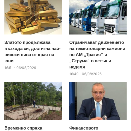
Златото продължава
Ограничават движението
възхода си, достигна най-
на тежкотоварни камиони
високи нива от края на
по АМ „Тракия“ и
юни
„Струма“ в петък и
неделя
16:51 - 06/08/2026
16:49 - 06/08/2026
Временно спряха
Финансовото