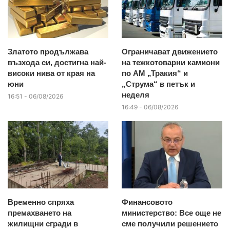
Златото продължава
Ограничават движението
възхода си, достигна най-
на тежкотоварни камиони
високи нива от края на
по АМ „Тракия“ и
юни
„Струма“ в петък и
неделя
16:51 - 06/08/2026
16:49 - 06/08/2026
Временно спряха
Финансовото
премахването на
министерство: Все още не
жилищни сгради в
сме получили решението