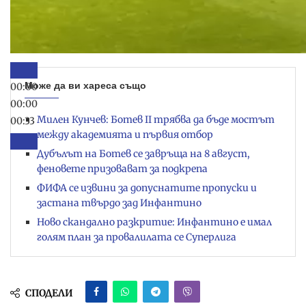
Може да ви хареса също
00:00
00:00
Милен Кунчев: Ботев II трябва да бъде мостът
00:33
между академията и първия отбор
Дубълът на Ботев се завръща на 8 август,
феновете призовават за подкрепа
ФИФА се извини за допуснатите пропуски и
застана твърдо зад Инфантино
Ново скандално разкритие: Инфантино е имал
голям план за провалилата се Суперлига
СПОДЕЛИ