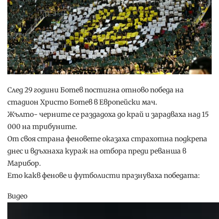
След 29 години Ботев постигна отново победа на
стадион Христо Ботев в Европейски мач.
Жълто- черните се раздадоха до край и зарадваха над 15
000 на трибуните.
От своя страна феновете оказаха страхотна подкрепа
днес и вдъхнаха кураж на отбора преди реванша в
Марибор.
Ето какв фенове и футболисти празнуваха победата:
Видео