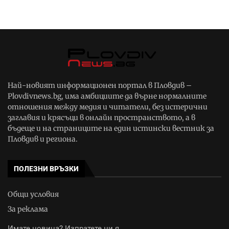
Най-новият информационен портал в Пловдив –
Plovdivnews.bg, има амбициите да върне нормалните
отношения между медия и читатели, без истерични
заглавия и крясъци в онлайн пространството, а в
бъдеще и на страниците на един истински вестник за
Пловдив и региона.
ПОЛЕЗНИ ВРЪЗКИ
Общи условия
За реклама
Имате новина? Изпратете ни я