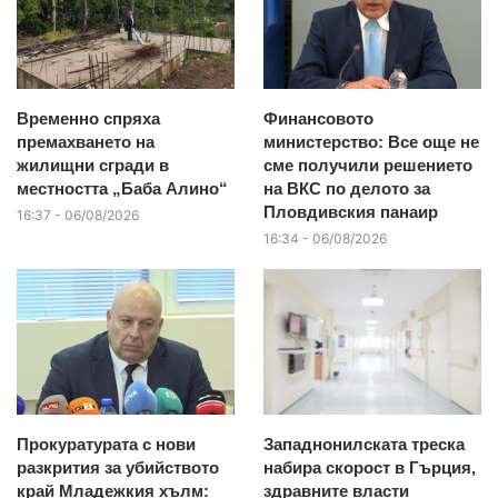
Временно спряха
Финансовото
премахването на
министерство: Все още не
жилищни сгради в
сме получили решението
местността „Баба Алино“
на ВКС по делото за
Пловдивския панаир
16:37 - 06/08/2026
16:34 - 06/08/2026
Прокуратурата с нови
Западнонилската треска
разкрития за убийството
набира скорост в Гърция,
край Младежкия хълм:
здравните власти