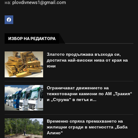
на:
plovdivnews1@gmail.com
ИЗБОР НА РЕДАКТОРА
Златото продължава възхода си,
достигна най-високи нива от края на
юни
Ограничават движението на
тежкотоварни камиони по АМ „Тракия“
и „Струма“ в петък и...
Временно спряха премахването на
жилищни сгради в местността „Баба
Алино“