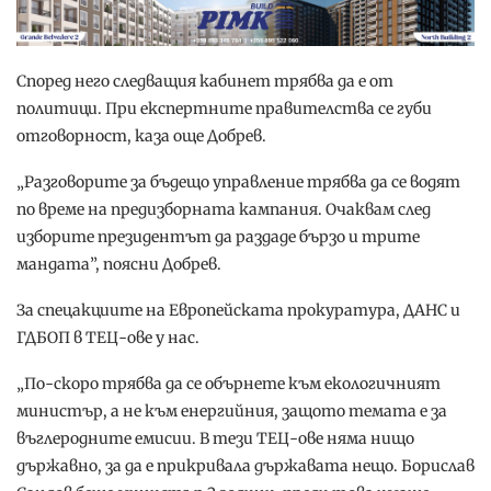
Според него следващия кабинет трябва да е от
политици. При експертните правителства се губи
отговорност, каза още Добрев.
„Разговорите за бъдещо управление трябва да се водят
по време на предизборната кампания. Очаквам след
изборите президентът да раздаде бързо и трите
мандата”, поясни Добрев.
За спецакциите на Европейската прокуратура, ДАНС и
ГДБОП в ТЕЦ-ове у нас.
„По-скоро трябва да се обърнете към екологичният
министър, а не към енергийния, защото темата е за
въглеродните емисии. В тези ТЕЦ-ове няма нищо
държавно, за да е прикривала държавата нещо. Борислав