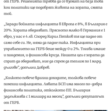
от ГЕРБ. Решенията трябва да се вземат на база това
кои политики ще подобрят живота на хората, смята
той.
„Заради войната инфлацията в Европа е 8%, в България е
20%. Хората обедняват. Прясното мляко в Германия е 1
евро, у нас е 4 лв. Според Кирил Петков тя ще падне от
само себе си. Не, няма да падне така. Инфлацията при
управлението на ГЕРБ беше между 0 и 2%. Тогава имаше
и пандемия, и финансова криза. Нашата цел е хората да
спрат да обедняват, ние да спрем да теглим по 1 млрд.
дългове”, допълни Добрев.
„Колкото повече вдигаш доходите, толкова повече
помпиш инфлацията. Лявата БСП има много по-добра
финансова политика, отколкото ПП. България
задлъжнява с 1 милиард на месец”, допълни депутатът
от ГЕРБ.