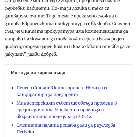
Сандов беше министър 2 години, преди това имаше
служебни кабинети. По-тази логика и те са си
затваряли очите. Тази тема е прекалено сложна и
затова Европейската прокуратура се включва. Сигурен
съм, че и нашата прокуратура има компетенцията да
направи калкулации за това колко серен и въглероден
диоксид отделя даден комин и колко квоти трябва да се
закупят”, заяви Добрев.
Може да ви хареса също
Петър Стоянов категоричен: Няма да се
кандидатира за президент
Министерският съвет ще обсъди промени в
средносрочната бюджетна прогноза и
бюджетната процедура за 2027 г.
Сметната палата решава дали да разследва
Пеевски