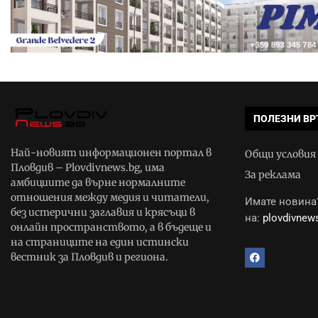
ПОЛЕЗНИ ВР
Най-новият информационен портал в
Общи условия
Пловдив – Plovdivnews.bg, има
За реклама
амбициите да върне нормалните
отношения между медия и читатели,
Имате новина?
без истерични заглавия и крясъци в
на:
plovdivne
онлайн пространството, а в бъдеще и
на страниците на един истински
вестник за Пловдив и региона.