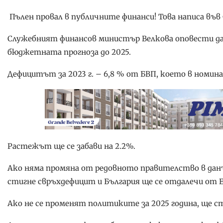
Пълен провал в публичните финанси! Това написа във
Служебният финансов министър Велкова оповести д
бюджетната прогноза до 2025.
Дефицитът за 2023 г. – 6,8 % от БВП, което в номинал
Растежът ще се забави на 2.2%.
Ако няма промяна от редовното правителство в данъ
стигне свръхдефицит и България ще се отдалечи от Е
Ако не се променят политиките за 2025 година, ще с