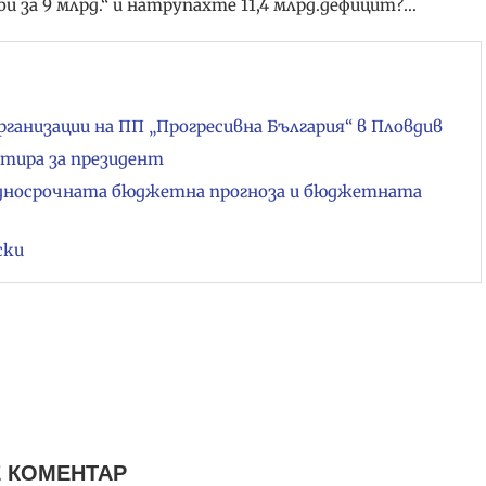
и за 9 млрд.“ и натрупахте 11,4 млрд.дефицит?…
ганизации на ПП „Прогресивна България“ в Пловдив
атира за президент
едносрочната бюджетна прогноза и бюджетната
ски
 КОМЕНТАР