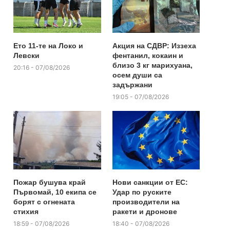
Ето 11-те на Локо и
Акция на СДВР: Иззеха
Левски
фентанил, кокаин и
близо 3 кг марихуана,
20:16 - 07/08/2026
осем души са
задържани
19:05 - 07/08/2026
Пожар бушува край
Нови санкции от ЕС:
Първомай, 10 екипа се
Удар по руските
борят с огнената
производители на
стихия
ракети и дронове
18:59 - 07/08/2026
18:40 - 07/08/2026