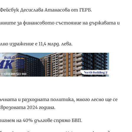
 Фейсбук Десислава Атанасова от ГЕРБ.
анните за финансовото състояние на държавата и
но изражение е 11,4 млрд. лева.
чната и разходната политика, много лесно ще се
врозоната 2024 година.
тигнем на 40% дългове спрямо БВП.