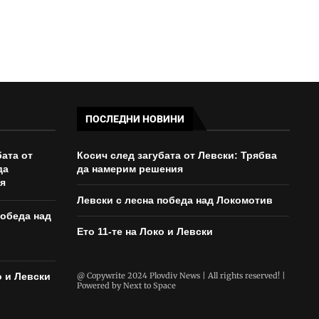
ПОСЛЕДНИ НОВИНИ
бата от
Косич след загубата от Левски: Трябва
да
да намерим решения
я
Левски с лесна победа над Локомотив
победа над
Ето 11-те на Локо и Левски
о и Левски
@ Copywrite 2024 Plovdiv News | All rights reserved! |
Powered by
Next to Space