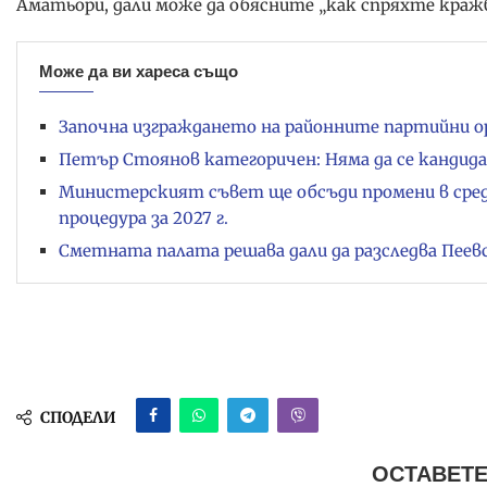
Аматьори, дали може да обясните „как спряхте кражб
Може да ви хареса също
Започна изграждането на районните партийни ор
Петър Стоянов категоричен: Няма да се кандид
Министерският съвет ще обсъди промени в ср
процедура за 2027 г.
Сметната палата решава дали да разследва Пеев
СПОДЕЛИ
ОСТАВЕТЕ