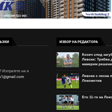
ЪЗКИ
ИЗБОР НА РЕДАКТОРА
Косич след загу
Левски: Трябва 
намерим решени
 Изпратете ни я
Левски с лесна 
ws1@gmail.com
Локомотив
Ето 11-те на Лок