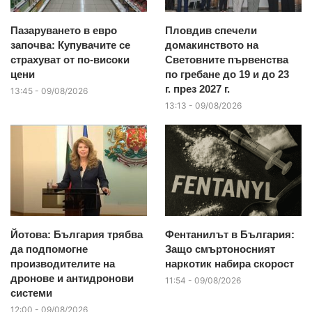
Пазаруването в евро
Пловдив спечели
започва: Купувачите се
домакинството на
страхуват от по-високи
Световните първенства
цени
по гребане до 19 и до 23
г. през 2027 г.
13:45 - 09/08/2026
13:13 - 09/08/2026
Йотова: България трябва
Фентанилът в България:
да подпомогне
Защо смъртоносният
производителите на
наркотик набира скорост
дронове и антидронови
11:54 - 09/08/2026
системи
12:00 - 09/08/2026