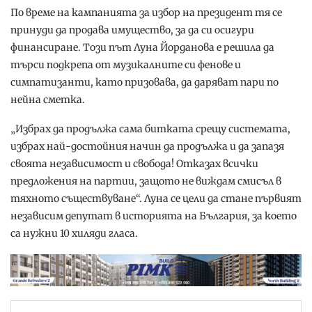
По време на кампанията за избор на президент тя се
принуди да продава имущество, за да си осигури
финансиране. Този път Луна Йорданова е решила да
търси подкрепа от музикалните си фенове и
симпатизанти, като призовава, да даряват пари по
нейна сметка.
„Избрах да продължа сама битката срещу системата,
избрах най-достойния начин да продължа и да запазя
своята независимост и свобода! Отказах всички
предложения на партии, защото не виждам смисъл в
тяхното съществуване“. Луна се цели да стане първият
независим депутат в историята на България, за което
са нужни 10 хиляди гласа.