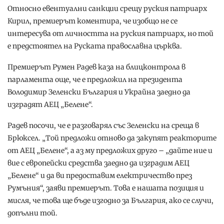
Относно евентуални санкции срещу руския патриарх
Кирил, премиерът коментира, че изобщо не се
интересува от личността на руския патриарх, но той
е предстоятел на Руската православна църква.
Премиерът Румен Радев каза на блицконтрола в
парламента още, че е предложил на президента
Володимир Зеленски България и Украйна заедно да
изградят АЕЦ „Белене“.
Радев посочи, че е разговарял със Зеленски на среща в
Брюксел. „Той предложи отново да закупят реакторите
от АЕЦ „Белене“, а аз му предложих друго – „дайте ние и
вие с европейски средства заедно да изградим АЕЦ
„Белене“ и да ви предоставим електричество през
Румъния“, заяви премиерът. Това е нашата позиция и
мисля, че това ще бъде изгодно за България, ако се случи,
допълни той.