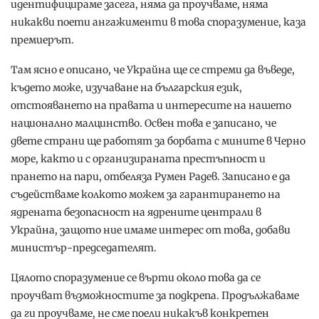
идентифицираме засега, няма да проучваме, няма
никакви поети ангажименти в това споразумение, каза
премиерът.
Там ясно е описано, че Украйна ще се стреми да въведе,
където може, изучаване на българския език,
отстояването на правата и интересите на нашето
национално малцинство. Освен това е записано, че
двете страни ще работят за борбата с мините в Черно
море, както и с организираната престъпност и
прането на пари, отбеляза Румен Радев. Записано е да
съдействаме колкото можем за гарантирането на
ядрената безопасност на ядрените централи в
Украйна, защото ние имаме интерес от това, добави
министър-председателят.
Цялото споразумение се върти около това да се
проучват възможностите за подкрепа. Продължаваме
да ги проучваме, не сме поели никакъв конкретен