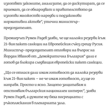
изготвят законите, анализите, да се дискутират, да се
приемат, да се обнародват и правителството да
изготви множество наредби и подзаконови
нормативни актове“, уточни министър-
председателят.
Премиерът Румен Радев заяви, че ще наложи резерви към
21-вия пакет санкции на Европейския съюз срещу Русия.
Министър-председателят отговори на въпрос на
Йордан Иванов от „Демократична България“ дали е
готов да блокира следващия европейски пакет санкции.
„Що се отнася дали имам готовност да наложа резерви
към 21-вия пакет – не че имам готовност, аз ще го
направя. Просто и ясно. Защото защитавам и
отстоявам българския национален интерес“, заяви
Румен Радев, а думите му бяха посрещнати с
ръкопляскания в пленарната зала.