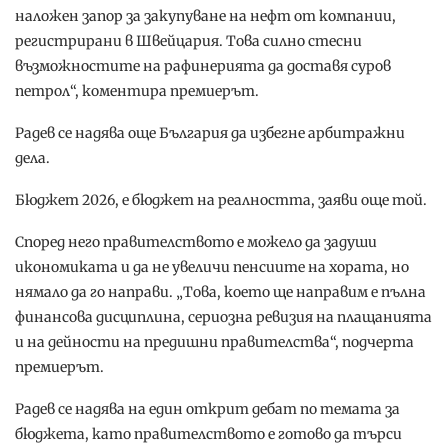
наложен запор за закупуване на нефт от компании,
регистрирани в Швейцария. Това силно стесни
възможностите на рафинерията да доставя суров
петрол“, коментира премиерът.
Радев се надява още България да избегне арбитражни
дела.
Бюджет 2026, е бюджет на реалността, заяви още той.
Според него правителството е можело да задуши
икономиката и да не увеличи пенсиите на хората, но
нямало да го направи. „Това, което ще направим е пълна
финансова дисциплина, сериозна ревизия на плащанията
и на дейности на предишни правителства“, подчерта
премиерът.
Радев се надява на един открит дебат по темата за
бюджета, като правителството е готово да търси