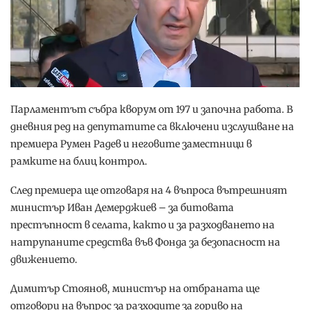
Парламентът събра кворум от 197 и започна работа. В
дневния ред на депутатите са включени изслушване на
премиера Румен Радев и неговите заместници в
рамките на блиц контрол.
След премиера ще отговаря на 4 въпроса вътрешният
министър Иван Демерджиев – за битовата
престъпност в селата, както и за разходването на
натрупаните средства във Фонда за безопасност на
движението.
Димитър Стоянов, министър на отбраната ще
отговори на въпрос за разходите за гориво на