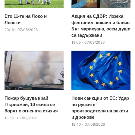
Ето 11-те на Локо и
Акция на СДВР: Иззеха
Левски
фентанил, кокаин и близо
3 кг марихуана, осем души
20:16 - 07/08/2026
са задържани
19:05 - 07/08/2026
Пожар бушува край
Нови санкции от ЕС: Удар
Първомай, 10 екипа се
по руските
борят с огнената стихия
производители на ракети
и дронове
18:59 - 07/08/2026
18:40 - 07/08/2026