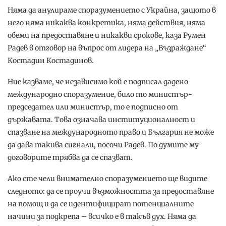
Няма да анулираме споразумението с Украйна, защото в
него няма никаква конкретика, няма действия, няма
обеми на предоставяне и никакви срокове, каза Румен
Радев в отговор на въпрос от лидера на „Възраждане“
Костадин Костадинов.
Ние казваме, че независимо кой е подписал дадено
международно споразумение, било то министър-
председател или министър, то е подписно от
държавата. Това означава институционалност и
спазване на международното право и България не може
да дава такива сигнали, посочи Радев. По думите му
договорите трябва да се спазват.
Ако сте чели внимателно споразумението ще видите
следното: да се проучи възможността за предоставяне
на помощ и да се идентифицират потенциалните
начини за подкрепа – всичко е в такъв дух. Няма да