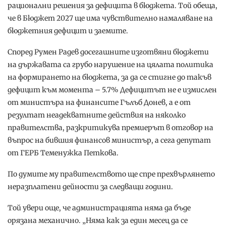
рационални решения за дефицита в бюджета. Той обеща,
че в Бюджет 2027 ще има чувствително намаляване на
бюджетния дефицит и заемите.
Според Румен Радев досегашните изготвяни бюджети
на държавата са грубо нарушение на цялата политика
на формирането на бюджета, за да се стигне до такъв
дефицит към момента – 5.7% Дефицитът не е измислен
от министъра на финансите Гълъб Донев, а е от
резултат неадекватните действия на няколко
правителства, разкритикува премиерът в отговор на
въпрос на бившия финансов министър, а сега депутат
от ГЕРБ Теменужка Петкова.
По думите му правителството ще спре прехвърлянето
неразплатени дейности за следващи години.
Той увери още, че администрацията няма да бъде
орязана механично. „Няма как за един месец да се