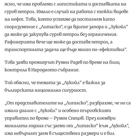
ясно, че има проблеми с логистиката и доставката на
суров петрол. Имало е случай на работа с тежки видове
на нефт. Това, което успяхме да постигнем като
споразумение с „Литаско“, е да вдигне запора и „Лукойл“
да може да закупува суров петрол без ограничения.
Рафинерията вече ще може да доставя петрол, а
транспортната задача ще бъде много по-ефективна“.
Това заяви премиерът Румен Радев по време на блиц
контрола в Народното събрание.
Той обясни, че темата за „Лукойл“ е важна за
българската национална сигурност.
„От представителите на „Литаско“, разбрахме, че не са
имали диалог с „Лукойл“ и особено търговският
управител по време – Румен Спецов. През ноември
миналата година със заеми от „Литаско“ към „Лукойл“,
има невърнат заем в съществени размери и е бил