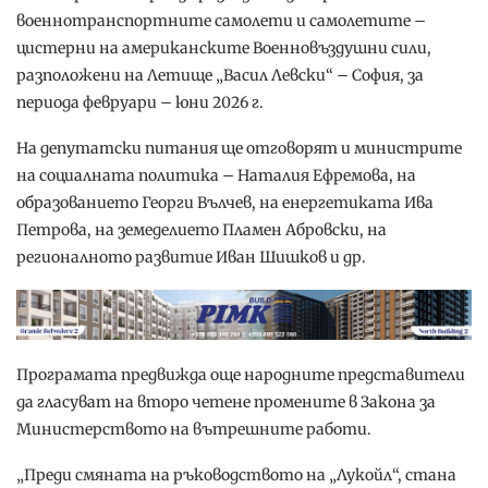
военнотранспортните самолети и самолетите –
цистерни на американските Военновъздушни сили,
разположени на Летище „Васил Левски“ – София, за
периода февруари – юни 2026 г.
На депутатски питания ще отговорят и министрите
на социалната политика – Наталия Ефремова, на
образованието Георги Вълчев, на енергетиката Ива
Петрова, на земеделието Пламен Абровски, на
регионалното развитие Иван Шишков и др.
Програмата предвижда още народните представители
да гласуват на второ четене промените в Закона за
Министерството на вътрешните работи.
„Преди смяната на ръководството на „Лукойл“, стана