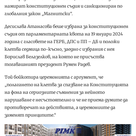
намират конституционен съдия и санкциониран по
глобалния закон „Магнитски“.
Десислава Атанасова беше избрана за конституционен
съдия от парламентарната квота на 19 януари 2024
година с гласовете на ГЕРБ, ДПС и ПП – ДБ и положи
клетва седмица по-късно, заедно с избрания с нея
Борислав Белазелков, на която не присъства
тогавашният президент Румен Радев.
Той бойкотира церемонията с аргумент, че
„полагането на клетва за спазване на Конституцията
на фона на сериозните съмнения за нейното
нарушаване е несъстоятелно и че не приема думите да
противоречат на действията, а церемониите да
заменят принципите.“