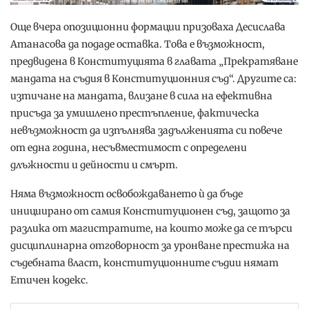
Още вчера опозиционни формации призоваха Десислава
Атанасова да подаде оставка. Това е възможност,
предвидена в Конституцията в главата „Прекратяване
мандата на съдия в Конституционния съд“. Другите са:
изтичане на мандата, влизане в сила на ефективна
присъда за умишлено престъпление, фактическа
невъзможност да изпълнява задълженията си повече
от една година, несъвместимост с определени
длъжности и дейности и смърт.
Няма възможност освобождаването ѝ да бъде
инициирано от самия Конституционен съд, защото за
разлика от магистратите, на които може да се търси
дисциплинарна отговорност за уронване престижа на
съдебната власт, конституционните съдии нямат
Етичен кодекс.