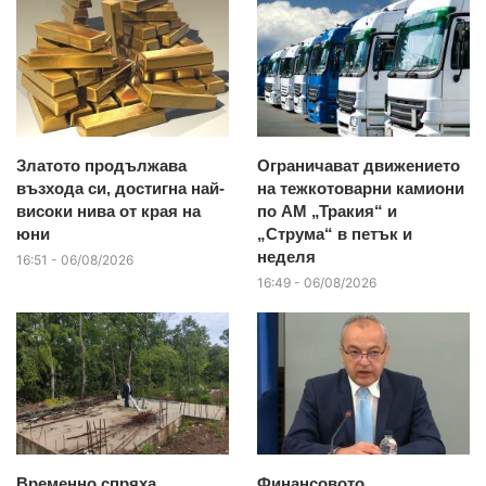
Златото продължава
Ограничават движението
възхода си, достигна най-
на тежкотоварни камиони
високи нива от края на
по АМ „Тракия“ и
юни
„Струма“ в петък и
неделя
16:51 - 06/08/2026
16:49 - 06/08/2026
Временно спряха
Финансовото