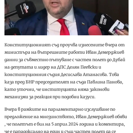
Конституционният съд проучва изнесените вчера от
министърa на вътрешните работи Иван Демерджиев
данни за съвместно пътуване с частен полет до Дубай
на депутата и лидер на ДПС Делян Пеевски и
конституционния съдия Десислава Атанасова. Това
каза пред БНР председателят на съда Павлина Панова,
като уточни, че институцията няма законови
механизми за реакция при подобни казуси.
Вчера в рамките на парламентарно изслушване по
предложение на мнозинството, Иван Демерджиев обяви
, че полетът е бил на 5 април 2024 година и коментира,
че е парадоксално на един и същ частен полет да се