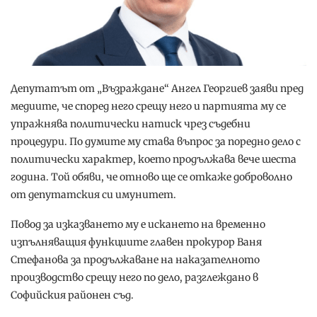
Депутатът от „Възраждане“ Ангел Георгиев заяви пред
медиите, че според него срещу него и партията му се
упражнява политически натиск чрез съдебни
процедури. По думите му става въпрос за поредно дело с
политически характер, което продължава вече шеста
година. Той обяви, че отново ще се откаже доброволно
от депутатския си имунитет.
Повод за изказването му е искането на временно
изпълняващия функциите главен прокурор Ваня
Стефанова за продължаване на наказателното
производство срещу него по дело, разглеждано в
Софийския районен съд.