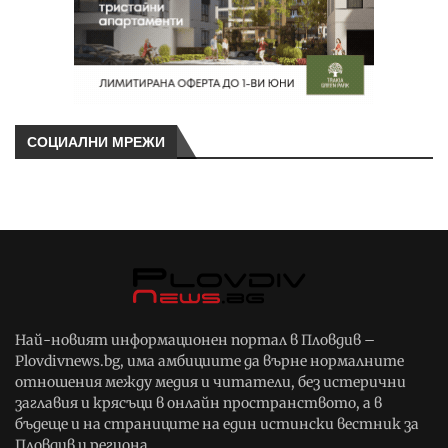
СОЦИАЛНИ МРЕЖИ
Най-новият информационен портал в Пловдив –
Plovdivnews.bg, има амбициите да върне нормалните
отношения между медия и читатели, без истерични
заглавия и крясъци в онлайн пространството, а в
бъдеще и на страниците на един истински вестник за
Пловдив и региона.