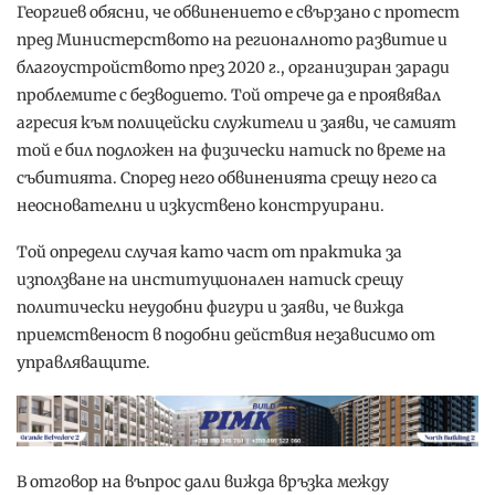
Георгиев обясни, че обвинението е свързано с протест
пред Министерството на регионалното развитие и
благоустройството през 2020 г., организиран заради
проблемите с безводието. Той отрече да е проявявал
агресия към полицейски служители и заяви, че самият
той е бил подложен на физически натиск по време на
събитията. Според него обвиненията срещу него са
неоснователни и изкуствено конструирани.
Той определи случая като част от практика за
използване на институционален натиск срещу
политически неудобни фигури и заяви, че вижда
приемственост в подобни действия независимо от
управляващите.
В отговор на въпрос дали вижда връзка между