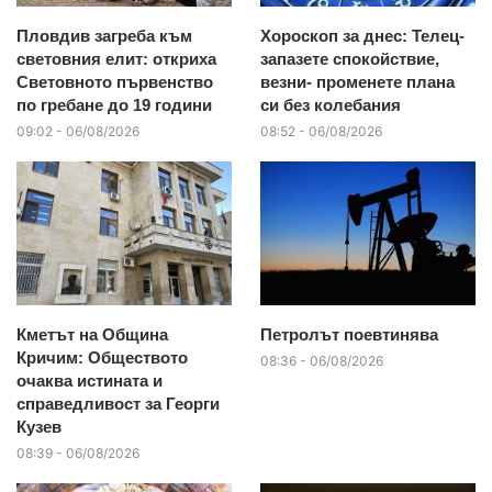
Пловдив загреба към
Хороскоп за днес: Телец-
световния елит: откриха
запазете спокойствие,
Световното първенство
везни- променете плана
по гребане до 19 години
си без колебания
09:02 - 06/08/2026
08:52 - 06/08/2026
Кметът на Община
Петролът поевтинява
Кричим: Обществото
08:36 - 06/08/2026
очаква истината и
справедливост за Георги
Кузев
08:39 - 06/08/2026