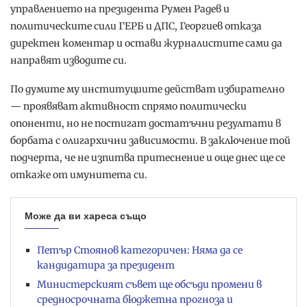
управлението на президента Румен Радев и
политическите сили ГЕРБ и ДПС, Георгиев отказа
директен коментар и остави журналистите сами да
направят изводите си.
По думите му институциите действат избирателно
— проявяват активност спрямо политически
опоненти, но не постигат достатъчни резултати в
борбата с олигархични зависимости. В заключение той
подчерта, че не изпитва притеснение и още днес ще се
откаже от имунитета си.
Може да ви хареса също
Петър Стоянов категоричен: Няма да се
кандидатира за президент
Министерският съвет ще обсъди промени в
средносрочната бюджетна прогноза и