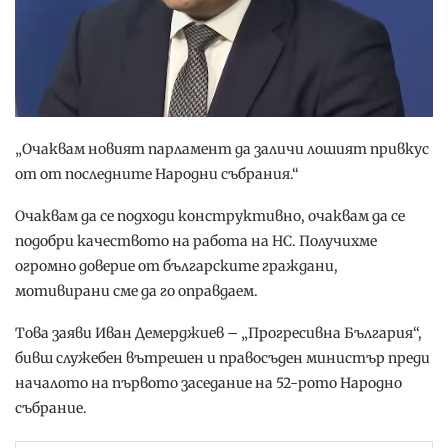
„Очаквам новият парламент да заличи лошият привкус
от от последните Народни събрания.“
Очаквам да се подходи конструктивно, очаквам да се
подобри качеството на работа на НС. Получихме
огромно доверие от българските граждани,
мотивирани сме да го оправдаем.
Това заяви Иван Демерджиев – „Прогресивна България“,
бивш служебен вътрешен и правосъден министър преди
началото на първото заседание на 52-рото Народно
събрание.