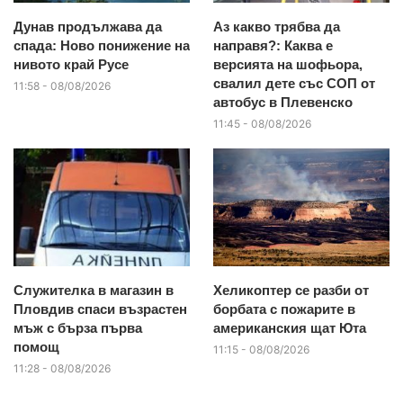
Дунав продължава да
Аз какво трябва да
спада: Ново понижение на
направя?: Каква е
нивото край Русе
версията на шофьора,
свалил дете със СОП от
11:58 - 08/08/2026
автобус в Плевенско
11:45 - 08/08/2026
Служителка в магазин в
Хеликоптер се разби от
Пловдив спаси възрастен
борбата с пожарите в
мъж с бърза първа
американския щат Юта
помощ
11:15 - 08/08/2026
11:28 - 08/08/2026