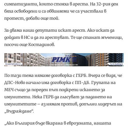
симпатизанти, които стояха в ареста. На 32-рия ден
бяха освободени и са обвиняеми че са участвали в
протест, добави още той.
За двама наши депутати искат арест. Ако искат да
дойдат в НС и да ги арестуват. Те ще станат мъченици,
посочи още Костадинов.
По тази тема нямаме договорка с ГЕРБ. Вчера се видя, че
ДПС-Ново начало има договорка с ПП-ДБ. Групата на
МЕЧ също за пореден път подкрепи искането за
имунитети. Нека ГЕРБ да гласуват за падането на
имунитетите – аз нямам против, допълни лидерът на
„Възраждане“.
„Ако България бъде вкарана в еврозоната, нашата