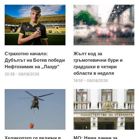
Страхотно начало:
Жълт код за
Дубълът на Ботев победи
гръмотевични бури и
Нефтохимик на „Лазур“
градушки в четири
области в неделя
20:28 - 08/08/2026
18:50 - 08/08/2026
Хеликоптер се включи в
МО: Няма данни за