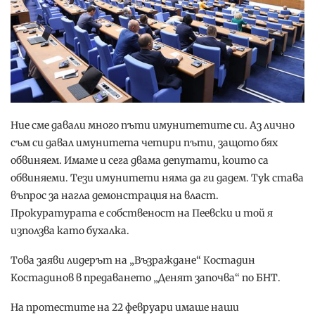
Ние сме давали много пъти имунитетите си. Аз лично
съм си давал имунитета четири пъти, защото бях
обвиняем. Имаме и сега двама депутати, които са
обвиняеми. Тези имунитети няма да ги дадем. Тук става
въпрос за нагла демонстрация на власт.
Прокуратурата е собственост на Пеевски и той я
използва като бухалка.
Това заяви лидерът на „Възраждане“ Костадин
Костадинов в предаването „Денят започва“ по БНТ.
На протестите на 22 февруари имаше наши