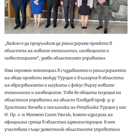
„Важно е да продължим да реализираме проекти в
областта на новите технологии, иновациите и
инвестициите“, заяви областният управител
Има огромен потенциал в създаването и реализирането
на общи проекти между Турция и България в областта
на образованието и науката с фокус върху новите
технологии и иновациите. Това бе общата позиция на
областния управител на област Пловдив проф. д-р
Христина Янчева и посланика на Република Турция у нас
Н. Пр. г-н Мехмет Саит Уянък, която изразиха на
официална среща в областна администрация. В нея
участваха също заместник областните управители