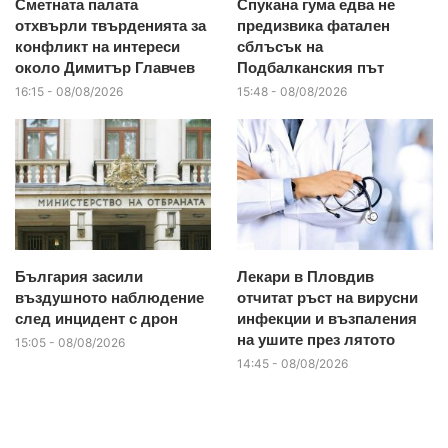
Сметната палата
Спукана гума едва не
отхвърли твърденията за
предизвика фатален
конфликт на интереси
сблъсък на
около Димитър Главчев
Подбалканския път
16:15 - 08/08/2026
15:48 - 08/08/2026
България засили
Лекари в Пловдив
въздушното наблюдение
отчитат ръст на вирусни
след инцидент с дрон
инфекции и възпаления
на ушите през лятото
15:05 - 08/08/2026
14:45 - 08/08/2026