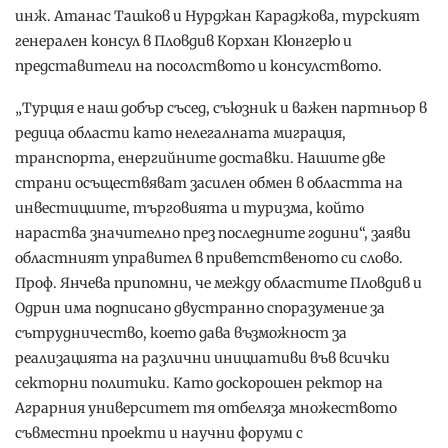
инж. Атанас Ташков и Нурджан Караджова, турският
генерален консул в Пловдив Корхан Кюнгерю и
представители на посолството и консулството.
„Турция е наш добър съсед, съюзник и важен партньор в
редица области като нелегалната миграция,
транспорта, енергийните доставки. Нашите две
страни осъществяват засилен обмен в областта на
инвестициите, търговията и туризма, който
нараства значително през последните години“, заяви
областният управител в приветственото си слово.
Проф. Янчева припомни, че между областите Пловдив и
Одрин има подписано двустранно споразумение за
сътрудничество, което дава възможност за
реализацията на различни инициативи във всички
секторни политики. Като доскорошен ректор на
Аграрния университет тя отбеляза множеството
съвместни проекти и научни форуми с