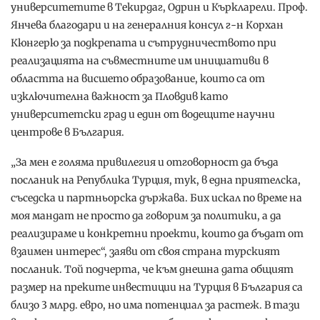
университетите в Текирдаг, Одрин и Къркларели. Проф.
Янчева благодари и на генералния консул г-н Корхан
Кюнгерю за подкрепата и сътрудничеството при
реализацията на съвместните им инициативи в
областта на висшето образование, които са от
изключителна важност за Пловдив като
университетски град и един от водещите научни
центрове в България.
„За мен е голяма привилегия и отговорност да бъда
посланик на Република Турция, тук, в една приятелска,
съседска и партньорска държава. Бих искал по време на
моя мандат не просто да говорим за политики, а да
реализираме и конкретни проекти, които да бъдат от
взаимен интерес“, заяви от своя страна турският
посланик. Той подчерта, че към днешна дата общият
размер на преките инвестиции на Турция в България са
близо 3 млрд. евро, но има потенциал за растеж. В тази