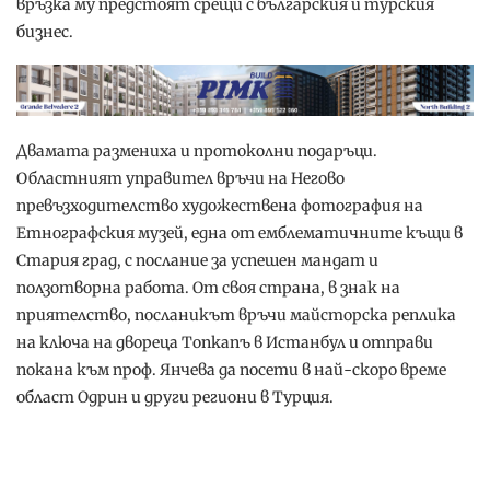
връзка му предстоят срещи с българския и турския
бизнес.
Двамата размениха и протоколни подаръци.
Областният управител връчи на Негово
превъзходителство художествена фотография на
Етнографския музей, една от емблематичните къщи в
Стария град, с послание за успешен мандат и
ползотворна работа. От своя страна, в знак на
приятелство, посланикът връчи майсторска реплика
на ключа на двореца Топкапъ в Истанбул и отправи
покана към проф. Янчева да посети в най-скоро време
област Одрин и други региони в Турция.