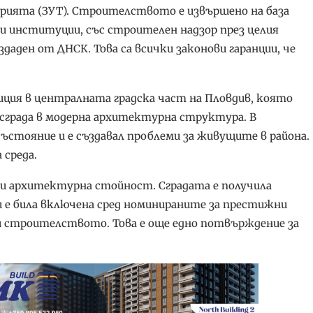
рията (ЗУТ). Строителството е извършено на база
и институции, със строителен надзор през целия
здаден от ДНСК. Това са всички законови гаранции, че
ия в централната градска част на Пловдив, която
сграда в модерна архитектурна структура. В
ъстояние и е създавал проблеми за живущите в района.
 среда.
и архитектурна стойност. Сградата е получила
 е била включена сред номинираните за престижни
 строителството. Това е още едно потвърждение за