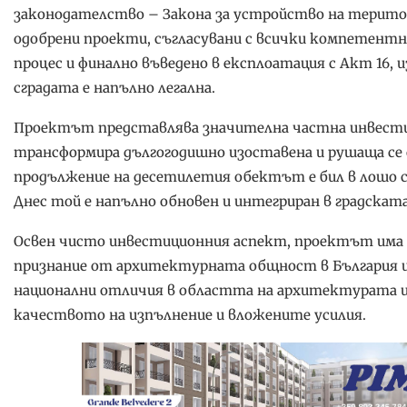
законодателство – Закона за устройство на терито
одобрени проекти, съгласувани с всички компетентн
процес и финално въведено в експлоатация с Акт 16, и
сградата е напълно легална.
Проектът представлява значителна частна инвестиц
трансформира дългогодишно изоставена и рушаща се 
продължение на десетилетия обектът е бил в лошо с
Днес той е напълно обновен и интегриран в градската
Освен чисто инвестиционния аспект, проектът има 
признание от архитектурната общност в България и
национални отличия в областта на архитектурата и
качеството на изпълнение и вложените усилия.