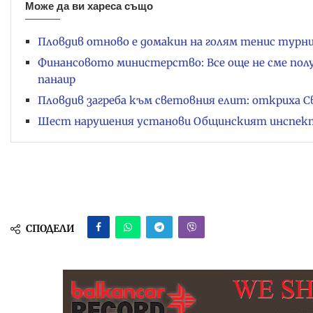
Може да ви хареса също
Пловдив отново е домакин на голям тенис турни
Финансовото министерство: Все още не сме полу
панаир
Пловдив загреба към световния елит: откриха С
Шест нарушения установи Общинският инспекто
СПОДЕЛИ