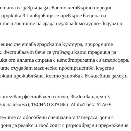
етата се завръща за своето четвърто поредно
арджика в Пловдив ще се превърне в сцена на
лите и гостите на града незабравимо аудио-визуално
успешно съчетава градската култура, природните
к. Фестивалът вече се утвърди като традиция за
лика от цялата страна с неповторимата си атмосфера.
торите създават магическо пространство, където
дложат преживяване, което започва с вълшебния залез и
ечатляващ фестивален сетъп, включващ цели 3
ъх на хълма), TECHNO STAGE и AlphaTheta STAGE.
ите са обособени специална VIP тераса, зони с
l зона за релакс и Food court с разнообразни предложения