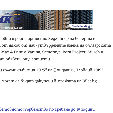
товни и родни артисти. Хедлайнер на вечерта е
 от някои от най-утвърдените имена на българската
 Max & Danny, Vanina, Samoraya, Bora Project, Murch и
дат обявени още артисти.
 и големи събития 2025“ на Фондация „Пловдив 2019“.
могат да бъдат закупени в мрежата на Bilet.bg.
ветовното първенство по гребане до 19 години