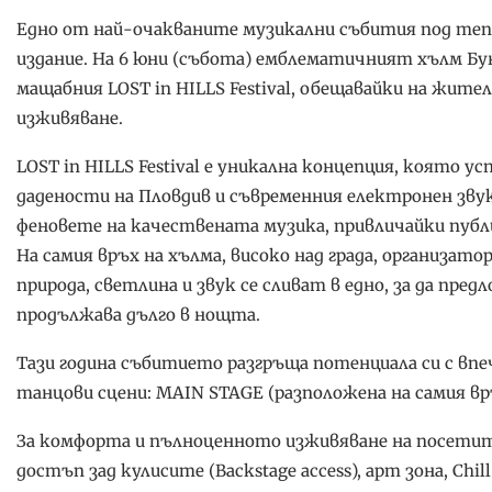
Едно от най-очакваните музикални събития под теп
издание. На 6 юни (събота) емблематичният хълм Бун
мащабния LOST in HILLS Festival, обещавайки на жите
изживяване.
LOST in HILLS Festival е уникална концепция, която 
дадености на Пловдив и съвременния електронен зву
феновете на качествената музика, привличайки пуб
На самия връх на хълма, високо над града, организа
природа, светлина и звук се сливат в едно, за да пре
продължава дълго в нощта.
Тази година събитието разгръща потенциала си с вп
танцови сцени: MAIN STAGE (разположена на самия вр
За комфорта и пълноценното изживяване на посетител
достъп зад кулисите (Backstage access), арт зона, Chil