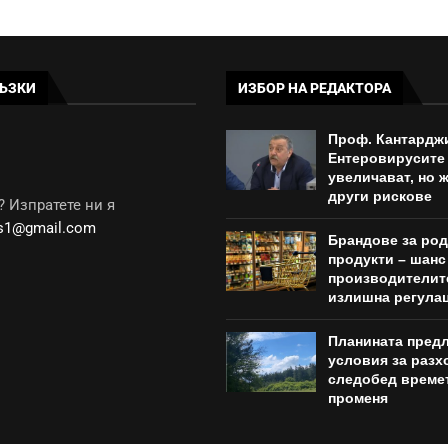
ЪЗКИ
ИЗБОР НА РЕДАКТОРА
Проф. Кантардж
Ентеровирусите 
увеличават, но ж
други рискове
 Изпратете ни я
ws1@gmail.com
Брандове за ро
продукти – шанс
производителит
излишна регула
Планината пред
условия за разх
следобед време
променя