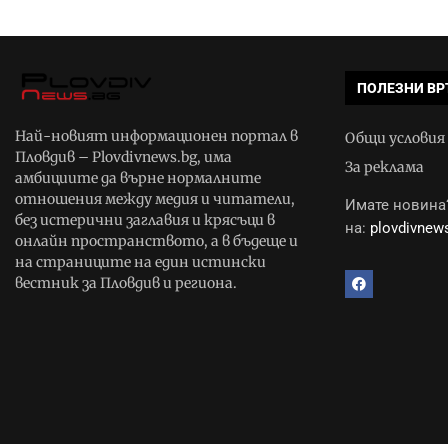
ПОЛЕЗНИ ВР
Най-новият информационен портал в
Общи условия
Пловдив – Plovdivnews.bg, има
За реклама
амбициите да върне нормалните
отношения между медия и читатели,
Имате новина?
без истерични заглавия и крясъци в
на:
plovdivne
онлайн пространството, а в бъдеще и
на страниците на един истински
вестник за Пловдив и региона.