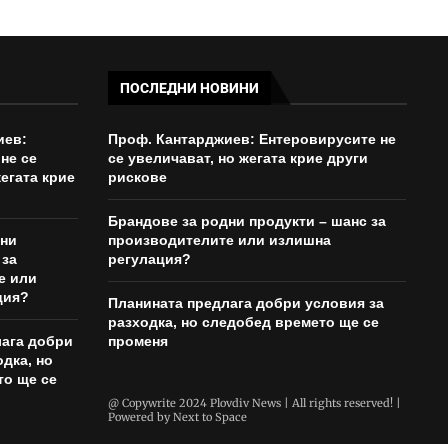
ПОСЛЕДНИ НОВИНИ
иев:
Проф. Кантарджиев: Ентеровирусите не
не се
се увеличават, но жегата крие други
егата крие
рискове
Брандове за родни продукти – шанс за
дни
производителите или излишна
 за
регулация?
е или
ция?
Планината предлага добри условия за
разходка, но следобед времето ще се
лага добри
променя
одка, но
то ще се
@ Copywrite 2024 Plovdiv News | All rights reserved! |
Powered by
Next to Space