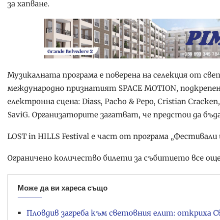
за хапване.
Музикалната програма е поверена на селекция от све
международно признатият SPACE MOTION, подкрепен
електронна сцена: Diass, Pacho & Pepo, Cristian Cracken,
SaviG. Организаторите загатват, че предстои да бъ
LOST in HILLS Festival е част от програма „Фестивали
Ограничено количество билети за събитието все още 
Може да ви хареса също
Пловдив загреба към световния елит: откриха С