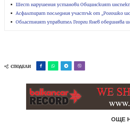
Шест нарушения установи Общинският инспекто
Асфалтират последния участък от „Рогошко шо
Областният управител Георги Янев обединява 
СПОДЕЛИ
ОЩЕ 