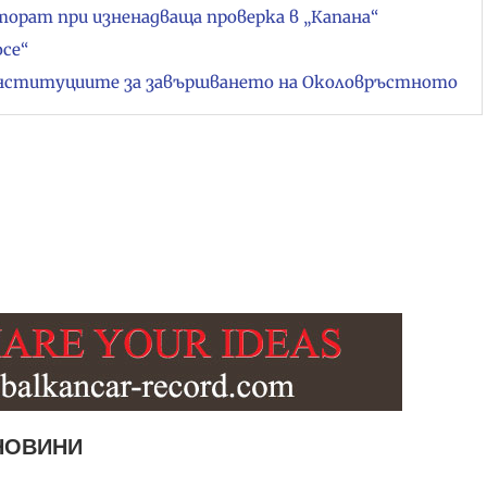
рат при изненадваща проверка в „Капана“
се“
институциите за завършването на Околовръстното
НОВИНИ