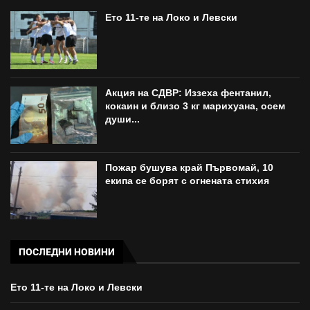
Ето 11-те на Локо и Левски
Акция на СДВР: Иззеха фентанил,
кокаин и близо 3 кг марихуана, осем
души...
Пожар бушува край Първомай, 10
екипа се борят с огнената стихия
ПОСЛЕДНИ НОВИНИ
Ето 11-те на Локо и Левски