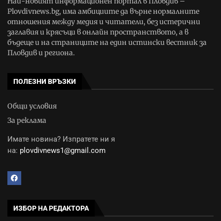
Най-новият информационен портал в Пловдив –
Plovdivnews.bg, има амбициите да върне нормалните
отношения между медия и читатели, без истерични
заглавия и крясъци в онлайн пространството, а в
бъдеще и на страниците на един истински вестник за
Пловдив и региона.
ПОЛЕЗНИ ВРЪЗКИ
Общи условия
За реклама
Имате новина? Изпратете ни я
на:
plovdivnews1@gmail.com
ИЗБОР НА РЕДАКТОРА