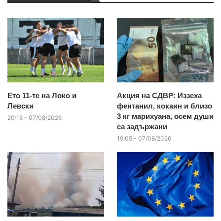
Ето 11-те на Локо и
Акция на СДВР: Иззеха
Левски
фентанил, кокаин и близо
3 кг марихуана, осем души
20:16 - 07/08/2026
са задържани
19:05 - 07/08/2026