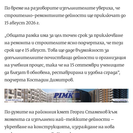
По време на разговорите изпълнителите увериха, че
строително-ремонтните дейности ще приключат до
15 август 2026 г.
„Общата рамка има за цел точен срок за приключване
на ремонта и строителите ясно подчертаха, че този
срок ще е 15 август. Това ще даде възможност за
допълнителните почистващи дейности и организация
на учебния процес, така че на 15 септември учениците
да влязат в обновена, реставрирана и удобна сграда“,
подчерта Костадин Димитров.
По думите на районния кмет Георги Стаменов към
момента са изпълнени най-тежките дейности –
укрепване на конструкцията, изграждане на нова