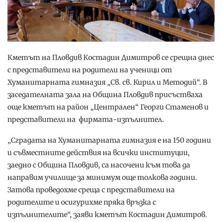
Кметът на Пловдив Костадин Димитров се срещна днес
с представители на родители на ученици от
Хуманитарната гимназия „Св. св. Кирил и Методий“. В
заседателната зала на Община Пловдив присъстваха
още кметът на район „Централен“ Георги Стаменов и
представители на фирмата-изпълнител.
„Сградата на Хуманитарната гимназия е на 150 години
и съвместните действия на всички институции,
заедно с Община Пловдив, са насочени към това да
направим училище за минимум още толкова години.
Затова проведохме среща с представители на
родителите и осигурихме пряка връзка с
изпълнителите“, заяви кметът Костадин Димитров.