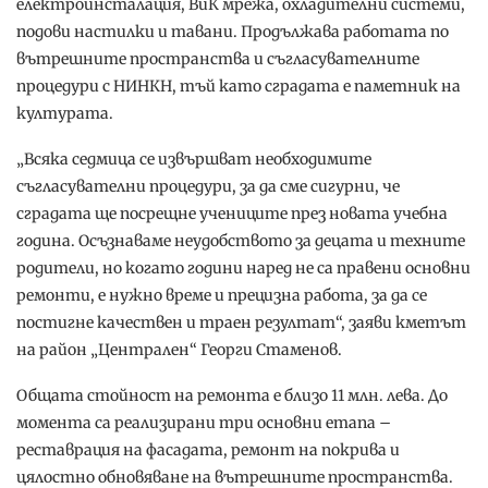
електроинсталация, ВиК мрежа, охладителни системи,
подови настилки и тавани. Продължава работата по
вътрешните пространства и съгласувателните
процедури с НИНКН, тъй като сградата е паметник на
културата.
„Всяка седмица се извършват необходимите
съгласувателни процедури, за да сме сигурни, че
сградата ще посрещне учениците през новата учебна
година. Осъзнаваме неудобството за децата и техните
родители, но когато години наред не са правени основни
ремонти, е нужно време и прецизна работа, за да се
постигне качествен и траен резултат“, заяви кметът
на район „Централен“ Георги Стаменов.
Общата стойност на ремонта е близо 11 млн. лева. До
момента са реализирани три основни етапа –
реставрация на фасадата, ремонт на покрива и
цялостно обновяване на вътрешните пространства.