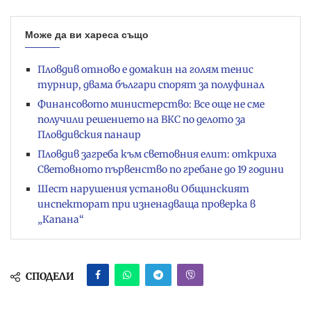
Може да ви хареса също
Пловдив отново е домакин на голям тенис
турнир, двама българи спорят за полуфинал
Финансовото министерство: Все още не сме
получили решението на ВКС по делото за
Пловдивския панаир
Пловдив загреба към световния елит: откриха
Световното първенство по гребане до 19 години
Шест нарушения установи Общинският
инспекторат при изненадваща проверка в
„Капана“
СПОДЕЛИ