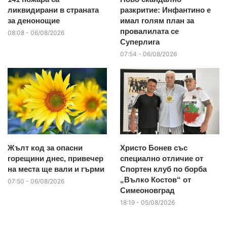
ликвидирани в страната
разкритие: Инфантино е
за денонощие
имал голям план за
провалилата се
08:08 - 06/08/2026
Суперлига
07:54 - 06/08/2026
Жълт код за опасни
Христо Бонев със
горещини днес, привечер
специално отличие от
на места ще вали и гърми
Спортен клуб по борба
„Вълко Костов“ от
07:50 - 06/08/2026
Симеоновград
18:19 - 05/08/2026