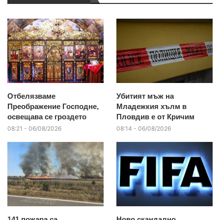
Отбелязваме
Убитият мъж на
Преображение Господне,
Младежкия хълм в
освещава се гроздето
Пловдив е от Кричим
08:21 - 06/08/2026
08:14 - 06/08/2026
141 пожара са
Ново скандално