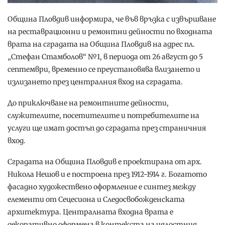
Община Пловдив информира, че във връзка с извършване
на реставрационни и ремонтни дейности по входната
врата на сградата на Община Пловдив на адрес пл.
„Стефан Стамболов“ №1, в периода от 26 август до 5
септември, временно се преустановява влизането и
излизането през централния вход на сградата.
До приключване на ремонтните дейности,
служителите, посетителите и потребителите на
услуги ще имат достъп до сградата през страничния
вход.
Сградата на Община Пловдив е проектирана от арх.
Никола Нешов и е построена през 1912-1914 г. Богатото
фасадно художествено оформление е синтез между
елементи от Сецесиона и Следосвобожденската
архитектура. Централната входна врата е
декоративно оформена в контекста на цялостния