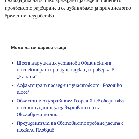
Благодарим на всички граждани за съдействието и
проявеното разбиране и се извиняваме за причиненото
временно неудобство.
Може да ви хареса също
Шест нарушения установи Общинският
инспекторат при изненадваща проверка в
„Капана“
Асфалтират последния участък от „Рогошко
шосе“
Областният управител Георги Янев обединява
институциите за завършването на
Околовръстното
Президентът на Световното гребане засипа с
похвали Пловдив