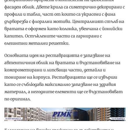
фасаден облик. Двете крила са симетрично декорирани с
профили и табли, част от които са украсени с фина
дърворезба с флорални мотиви. Централният стълб на
вратата е оформен като колонка, увенчана с йонийски
капител. Остъклените части са гарнирани с
елегантни метални решетки.
Основната идея на реставрацията е запазване на
автентичния облик на вратата и възстановяване на
компрометирани и липсващи части, детайли и
тониране на корпуса. Реставрацията ще се извърши
като се съблюдава максимално запазване на здравия
материал, а негодните елементи ще се възстановяват
по оригинал.