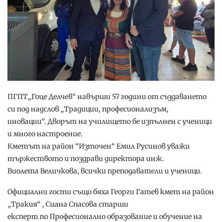
ПГПТ„Гоце Делчев“ навърши 57 години от създаването
си под надслов „Традиции, професионализъм,
иновации“. Дворът на училището бе изпълнен с ученици
и много настроение.
Кметът на район “Източен“ Емил Русинов уважи
тържеството и поздрави директора инж.
Виолета Величкова, всички преподаватели и ученици.
Официални гости също бяха Георги Гатев кмет на район
„Тракия“ , Сиана Спасова старши
експерт по Професионално образование и обучение на