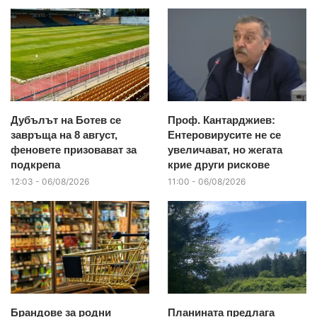
Дубълът на Ботев се
Проф. Кантарджиев:
завръща на 8 август,
Ентеровирусите не се
феновете призовават за
увеличават, но жегата
подкрепа
крие други рискове
12:03 - 06/08/2026
11:00 - 06/08/2026
Брандове за родни
Планината предлага