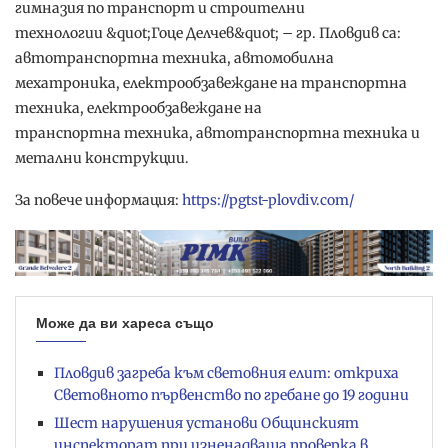
гимназия по транспорт и строителни
технологии &quot;Гоце Делчев&quot; – гр. Пловдив са:
автотранспортна техника, автомобилна
мехатроника, електрообзавеждане на транспортна
техника, електрообзавеждане на
транспортна техника, автотранспортна техника и
метални конструкции.
За повече информация:
https://pgtst-plovdiv.com/
Може да ви хареса също
Пловдив загреба към световния елит: откриха
Световното първенство по гребане до 19 години
Шест нарушения установи Общинският
инспекторат при изненадваща проверка в