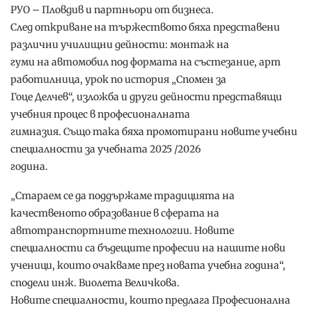
РУО – Пловдив и партньори от бизнеса.
След откриване на тържеството бяха представени
различни училищни дейности: монтаж на
гуми на автомобил под формата на състезание, арт
работилница, урок по история „Спомен за
Гоце Делчев“, изложба и други дейности представящи
учебния процес в професионалната
гимназия. Също така бяха промотирани новите учебни
специалности за учебната 2025 /2026
година.
„Стараем се да поддържаме традицията на
качественото образование в сферата на
автотранспортните технологии. Новите
специалности са бъдещите професии на нашите нови
ученици, които очакваме през новата учебна година“,
сподели инж. Виолета Величкова.
Новите специалности, които предлага Професионална