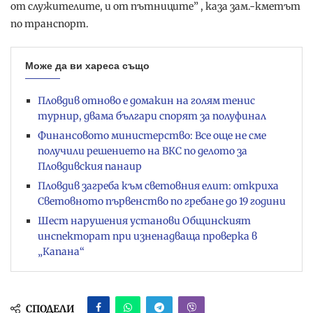
от служителите, и от пътниците” , каза зам.-кметът
по транспорт.
Може да ви хареса също
Пловдив отново е домакин на голям тенис
турнир, двама българи спорят за полуфинал
Финансовото министерство: Все още не сме
получили решението на ВКС по делото за
Пловдивския панаир
Пловдив загреба към световния елит: откриха
Световното първенство по гребане до 19 години
Шест нарушения установи Общинският
инспекторат при изненадваща проверка в
„Капана“
СПОДЕЛИ