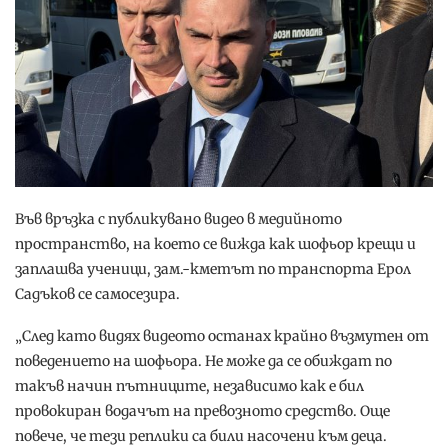
Във връзка с публикувано видео в медийното
пространство, на което се вижда как шофьор крещи и
заплашва ученици, зам.-кметът по транспорта Ерол
Садъков се самосезира.
„След като видях видеото останах крайно възмутен от
поведението на шофьора. Не може да се обиждат по
такъв начин пътниците, независимо как е бил
провокиран водачът на превозното средство. Още
повече, че тези реплики са били насочени към деца.