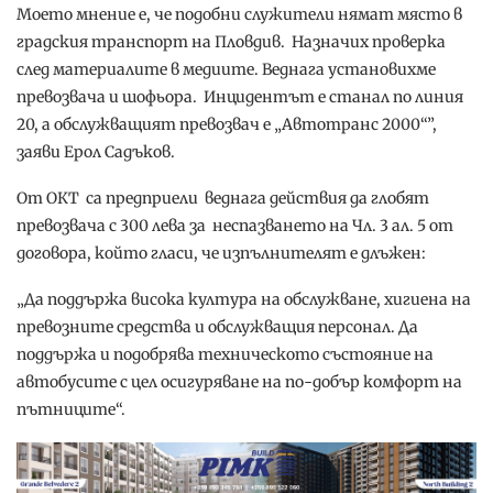
Моето мнение е, че подобни служители нямат място в
градския транспорт на Пловдив. Назначих проверка
след материалите в медиите. Веднага установихме
превозвача и шофьора. Инцидентът е станал по линия
20, а обслужващият превозвач е „Автотранс 2000“”,
заяви Ерол Садъков.
От ОКТ са предприели веднага действия да глобят
превозвача с 300 лева за неспазването на Чл. 3 ал. 5 от
договора, който гласи, че изпълнителят е длъжен:
„Да поддържа висока култура на обслужване, хигиена на
превозните средства и обслужващия персонал. Да
поддържа и подобрява техническото състояние на
автобусите с цел осигуряване на по-добър комфорт на
пътниците“.