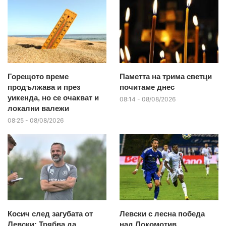
Горещото време
Паметта на трима светци
продължава и през
почитаме днес
уикенда, но се очакват и
08:14 - 08/08/2026
локални валежи
08:25 - 08/08/2026
Косич след загубата от
Левски с лесна победа
Левски: Трябва да
над Локомотив