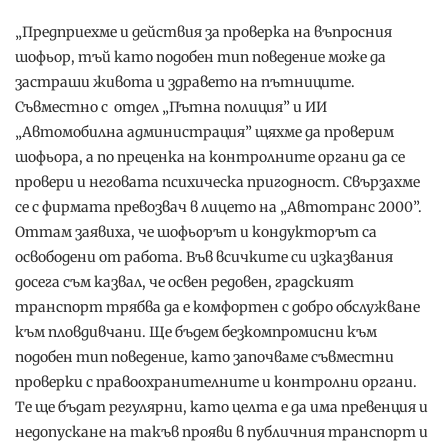
„Предприехме и действия за проверка на въпросния
шофьор, тъй като подобен тип поведение може да
застраши живота и здравето на пътниците.
Съвместно с отдел „Пътна полиция” и ИИ
„Автомобилна администрация” щяхме да проверим
шофьора, а по преценка на контролните органи да се
провери и неговата психическа пригодност. Свързахме
се с фирмата превозвач в лицето на „Автотранс 2000”.
Оттам заявиха, че шофьорът и кондукторът са
освободени от работа. Във всичките си изказвания
досега съм казвал, че освен редовен, градският
транспорт трябва да е комфортен с добро обслужване
към пловдивчани. Ще бъдем безкомпромисни към
подобен тип поведение, като започваме съвместни
проверки с правоохранителните и контролни органи.
Те ще бъдат регулярни, като целта е да има превенция и
недопускане на такъв прояви в публичния транспорт и