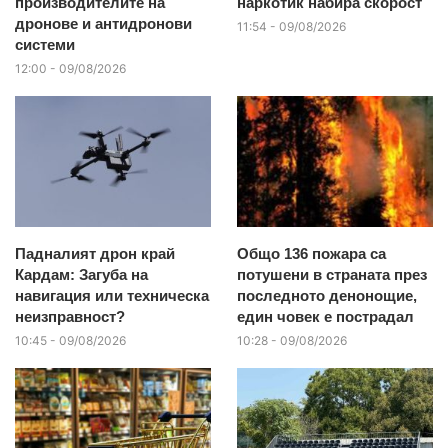
производителите на
наркотик набира скорост
дронове и антидронови
11:54 - 09/08/2026
системи
12:00 - 09/08/2026
Падналият дрон край
Общо 136 пожара са
Кардам: Загуба на
потушени в страната през
навигация или техническа
последното денонощие,
неизправност?
един човек е пострадал
10:45 - 09/08/2026
10:28 - 09/08/2026