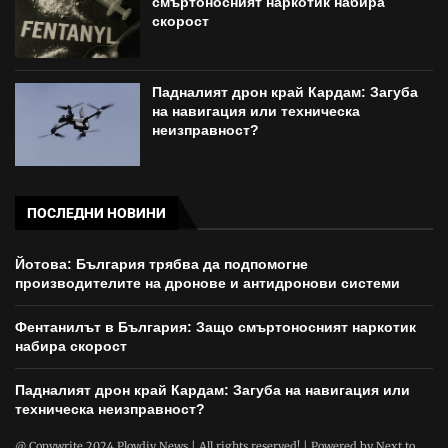
смъртоносният наркотик набира
скорост
Падналият дрон край Кардам: Загуба
на навигация или техническа
неизправност?
ПОСЛЕДНИ НОВИНИ
Йотова: България трябва да подпомогне
производителите на дронове и антидронови системи
Фентанилът в България: Защо смъртоносният наркотик
набира скорост
Падналият дрон край Кардам: Загуба на навигация или
техническа неизправност?
@ Copywrite 2024 Plovdiv News | All rights reserved! | Powered by
Next to