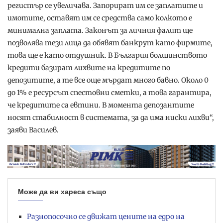
регистър се увеличава. Запорират им се заплатите и
имотите, оставят им се средства само колкото е
минимална заплата. Законът за личния фалит ще
позволява тези лица да обявят банкрут като фирмите,
това ще е като отдушник. В България болшинството
кредити базират лихвите на кредитите по
депозитите, а те все още мърдат много бавно. Около 0
до 1% е ресурсът спестовни сметки, а това гарантира,
че кредитите са евтини. В момента депозантите
носят стабилност в системата, за да има ниски лихви“,
заяви Василев.
Може да ви хареса също
Разнопосочно се движат цените на едро на