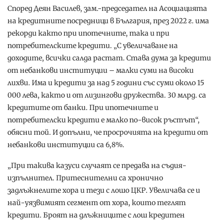
Според Деян Василев, зам.-председател на Асоциацията
на кредитните посредници в България, през 2022 г. има
рекорди както при ипотечните, така и при
потребителските кредити. „С увеличаване на
доходите, всички салда растат. Става дума за кредити
от небанкови институции – малки суми на високи
лихви. Има и кредити за над 5 години със суми около 15
000 лева, както и от лизингови дружества. 30 млрд. са
кредитите от банки. При ипотечните и
потребителски кредити е малко по-висок ръстът“,
обясни той. И допълни, че просрочията на кредити от
небанкови институции са 6,8%.
„При такива казуси случаят се предава на съдия-
изпълнител. Притеснителни са хронично
задлъжнелите хора и тези с лошо ЦКР. Увеличава се и
най-уязвимият сегмент от хора, които теглят
кредити. Броят на длъжниците с лош кредитен