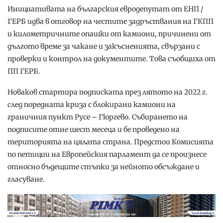
Инициативата на българския евродепутат от ЕНП /
ГЕРБ идва в отговор на честите задръствания на ГКПП
и километричните опашки от камиони, причинени от
дългото време за чакане и закъсненията, свързани с
проверки и контрол на документите. Това съобщиха от
ПП ГЕРБ.
Новаков стартира подписката през лятото на 2022 г.
след поредната криза с блокирани камиони на
граничния пункт Русе – Гюргево. Събирането на
подписите отне шест месеца и бе проведено на
територията на цялата страна. Предстои Комисията
по петиции на Европейския парламент да се произнесе
относно бъдещите стъпки за нейното обсъждане и
гласуване.