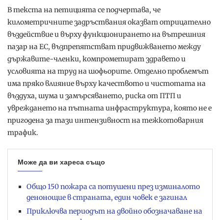
В текста на петицията се подчертава, че
километричните задръствания оказват отрицателно
въздействие и върху функционирането на вътрешния
пазар на ЕС, възпрепятстват придвижването между
държавите-членки, компрометират здравето и
условията на труд на шофьорите. Отделно проблемът
има пряко влияние върху качеството и чистотата на
въздуха, шума и замърсяването, риска от ПТП и
увреждането на пътната инфраструктура, която не е
пригодена за тази интензивност на тежкотоварния
трафик.
Може да ви хареса също
Общо 150 пожара са потушени през изминалото
денонощие в страната, един човек е загинал
Приключва периодът на двойно обозначаване на