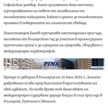
Софийския затвор. Като аргументи бяха посочени
изтърпяването на повече от половината от
наложеното наказание, както и данни за положителна
промяна в поведението на лишения от свобода.
Понастоящем Банев изтърпява шестгодишна присъда,
наложена от българския съд за участие в организирана
престъпна група и за изпиране на средства, свързвани с
международен наркотрафик.
Брендо се завърна в България на 24 юни 2024 г., когато
доброволно се яви пред властите в присъствието на
свой адвокат. По това време той беше обект на
международно издирване заради влезли в сила присъди в
България, Румъния и Италия.