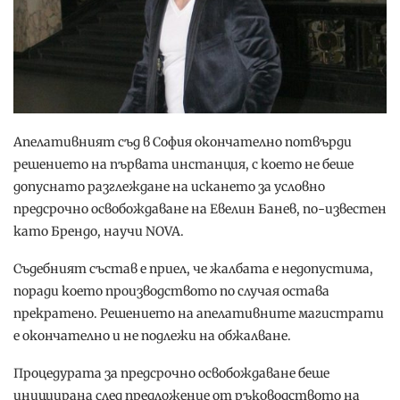
Апелативният съд в София окончателно потвърди
решението на първата инстанция, с което не беше
допуснато разглеждане на искането за условно
предсрочно освобождаване на Евелин Банев, по-известен
като Брендо, научи NOVA.
Съдебният състав е приел, че жалбата е недопустима,
поради което производството по случая остава
прекратено. Решението на апелативните магистрати
е окончателно и не подлежи на обжалване.
Процедурата за предсрочно освобождаване беше
инициирана след предложение от ръководството на