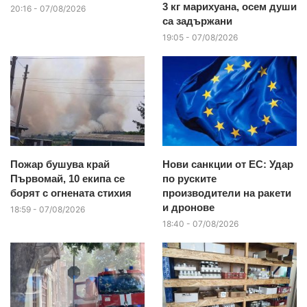
3 кг марихуана, осем души
20:16 - 07/08/2026
са задържани
19:05 - 07/08/2026
Пожар бушува край
Нови санкции от ЕС: Удар
Първомай, 10 екипа се
по руските
борят с огнената стихия
производители на ракети
и дронове
18:59 - 07/08/2026
18:40 - 07/08/2026