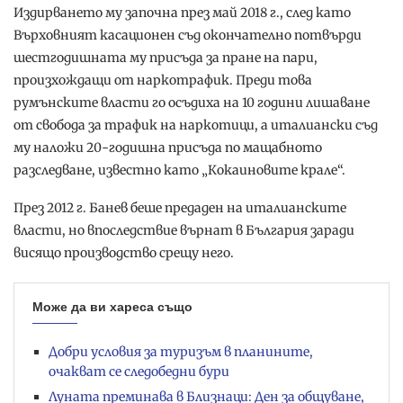
Издирването му започна през май 2018 г., след като
Върховният касационен съд окончателно потвърди
шестгодишната му присъда за пране на пари,
произхождащи от наркотрафик. Преди това
румънските власти го осъдиха на 10 години лишаване
от свобода за трафик на наркотици, а италиански съд
му наложи 20-годишна присъда по мащабното
разследване, известно като „Кокаиновите крале“.
През 2012 г. Банев беше предаден на италианските
власти, но впоследствие върнат в България заради
висящо производство срещу него.
Може да ви хареса също
Добри условия за туризъм в планините,
очакват се следобедни бури
Луната преминава в Близнаци: Ден за общуване,