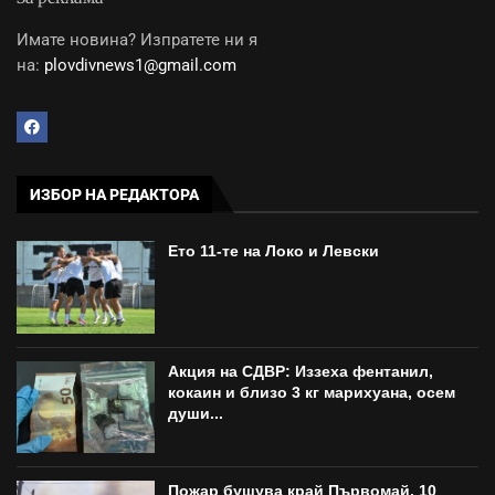
Имате новина? Изпратете ни я
на:
plovdivnews1@gmail.com
ИЗБОР НА РЕДАКТОРА
Ето 11-те на Локо и Левски
Акция на СДВР: Иззеха фентанил,
кокаин и близо 3 кг марихуана, осем
души...
Пожар бушува край Първомай, 10