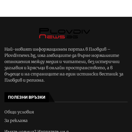
Най-новият информационен портал в Пловдив –
Plovdivnews.bg, има амбициите да върне нормалните
отношения между медия и читатели, без истерични
заглавия и крясъци в онлайн пространството, а в
бъдеще и на страниците на един истински вестник за
Пловдив и региона.
ПОЛЕЗНИ ВРЪЗКИ
Общи условия
За реклама
Имате новина? Изпратете ни я