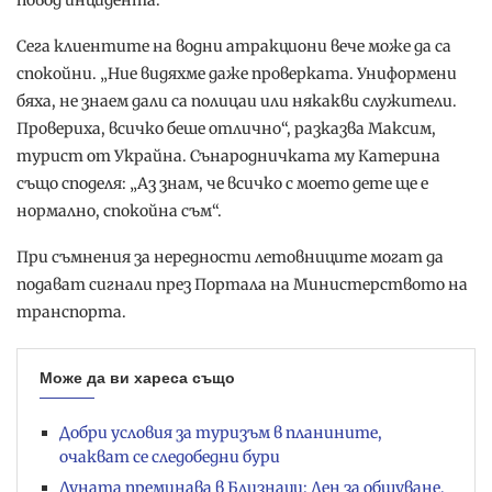
Сега клиентите на водни атракциони вече може да са
спокойни. „Ние видяхме даже проверката. Униформени
бяха, не знаем дали са полицаи или някакви служители.
Провериха, всичко беше отлично“, разказва Максим,
турист от Украйна. Сънародничката му Катерина
също споделя: „Аз знам, че всичко с моето дете ще е
нормално, спокойна съм“.
При съмнения за нередности летовниците могат да
подават сигнали през Портала на Министерството на
транспорта.
Може да ви хареса също
Добри условия за туризъм в планините,
очакват се следобедни бури
Луната преминава в Близнаци: Ден за общуване,