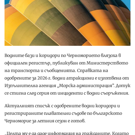
Водните бази и коридори по Черноморието влязоха в
официален регистър, публикуван от Министерството
на транспорта и съобщенията. Справката на
одобрените за 2026 г. водни атракциони е изготвена от
Изпълнителна агенция „Морска администрация”. Дотук
се стигна след серия от инциденти с водни съоръжения.
Актуалният списък с одобрените водни коридори и
регистрираните плавателни съдове по българското
Черноморие за летния сезон е готов.
„Целта му е да даде информация на гражданите. Когато