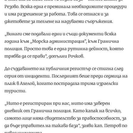
Резово. Всяка една е преминала необходимите процедури
и има разрешение за работа. Това се отнася и за
джетовете за теглене на надуваеми съоръжения.
„Винаги сме подавали едни и същи документи всяка
година към „Морска администрация”, към Гранична
полиция. Просто това е една рутинна дейност, която
трябва да се прави“, допълни Рочков.
До създаването на публичния регистър се стигна след
серия от инциденти. Последният беше преди седмица на
плаж в Ахелой, когато пострадаха трима израелски
туристи.
„Нито е регистриран при нас, нито има заверен
дневник от Гранична полиция. Като капак на всичко,
самото лице няма свидетелство за правоспособност, за
да бъде управител на такава база“, заяви кап. Петров по
повод инцидента.