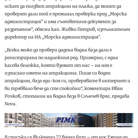
искат да ползват атракцион на плажа, да могат да
проверят дали той е преминал проверка пред „Морска
администрация” и има съответния документ за
разрешение“, обясни кап. Живко Петров, изпълнителен
директор на ИА „Морска администрация”.
„Всеки може да провери дадена водна база дали е
регистрирана по надлежния ред. Примерно, с една
касова бележка, която вземат от нас – на нея е
изписано името на атракциона. Пише си воден
атракцион, база еди-коя си, проверявате в интернет и
би трябвало вече да сте спокойни“, коментира Иван
Рочков, стопанин на водна база в Слънчев бряг, предава
Nova.
В списъка са включени 72 водни бази – от нос Емине до