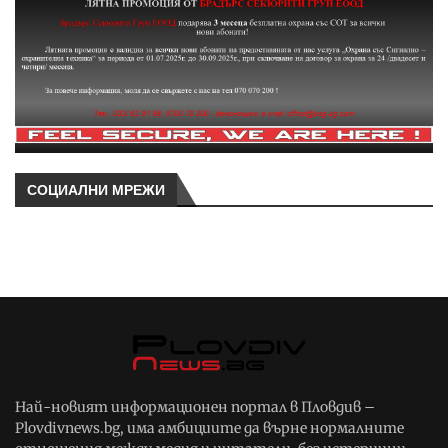
СОЦИАЛНИ МРЕЖИ
Най-новият информационен портал в Пловдив –
Plovdivnews.bg, има амбициите да върне нормалните