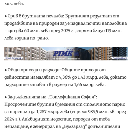
хил. лева.
● Срив в брутната печалба: Брутният резултат от
продажбите на природен газ е паднал почти наполовина
– до едва 60 млн. лева през 2025 г., спрямо близо 119 млн.
лева година по-рано.
● Общи приходи и разходи: Общите приходи от
дейността намаляват с 4,36% до 1,43 млрд. лева, докато
разходите остават в размер на 1,66 млрд. лева.
● Задълженията на „Топлофикация София“:
Просрочените брутни вземания от столичното парно
са нарснали да 1,287 млрд. лева (спрямо 985,5 млн. лв. през
2024 г.). Ликвидният недостиг, породен от това
неплащане, е генерирал на „Булгаргаз“ допълнителни