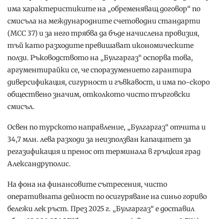
има характеристиките на „обременяващ договор“ по
смисъла на международните счетоводни стандарти
(МСС 37) и за него трябва да бъде начислена провизия,
тъй като разходите превишават икономическите
ползи. Ръководството на „Булгаргаз“ оспорва това,
аргументирайки се, че споразумението гарантира
диверсификация, сигурност и гъвкавост, и има по-скоро
обществено значим, отколкото чисто търговски
смисъл.
Освен по турското направление, „Булгаргаз“ отчита и
34,7 млн. лева разходи за неизползван капацитет за
регазификация и пренос от терминала в гръцкия град
Александруполис.
На фона на финансовите сътресения, чисто
оперативната дейност по осигуряване на синьо гориво
бележи лек ръст. През 2025 г. „Булгаргаз“ е доставил