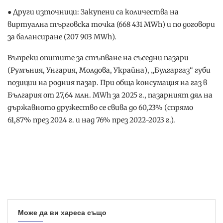
● Други източници: Закупени са количества на
виртуална търговска точка (668 431 MWh) и по договори
за балансиране (207 903 MWh).
Въпреки опитите за стъпване на съседни пазари
(Румъния, Унгария, Молдова, Украйна), „Булгаргаз“ губи
позиции на родния пазар. При обща консумация на газ в
България от 27,64 млн. MWh за 2025 г., пазарният дял на
държавното дружество се свива до 60,23% (спрямо
61,87% през 2024 г. и над 76% през 2022-2023 г.).
Може да ви хареса също