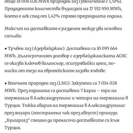
общо 18 006 026 MWh природен газ (увеличение с 1,51%).
Продадените количества възлизат на 17 552 950 MWh,
което е лек спад от 1,42% спрямо предходната година.
Миксът на доставките е разделен между два основни
стълба:
● Тръбен газ (Азербайджан): Доставени са 10 095 664
MWh. Дългосрочният договор с азербайджанската AGSC
се оказва ключов балансьор, осигурявайки цени, по-
ниски от тези на европейските газови хъбове.
● Втечнен природен газ (LNG): Закупени са 7 034 028
MWh. През годината са доставени 7 карга – три на
терминала в Александруполис и четири на терминали в
Турция. Тежка авария на терминала в Александруполис
през януари (отстранена чак през август) принуди
„Булгаргаз“ спешно да пренасочи доставките си към
Турция.