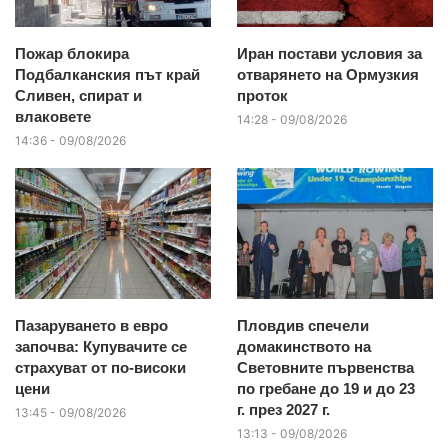
Пожар блокира
Иран постави условия за
Подбалканския път край
отварянето на Ормузкия
Сливен, спират и
проток
влаковете
14:28 - 09/08/2026
14:36 - 09/08/2026
Пазаруването в евро
Пловдив спечели
започва: Купувачите се
домакинството на
страхуват от по-високи
Световните първенства
цени
по гребане до 19 и до 23
г. през 2027 г.
13:45 - 09/08/2026
13:13 - 09/08/2026