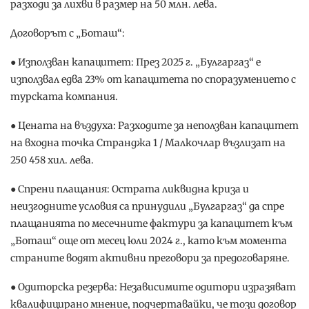
разходи за лихви в размер на 50 млн. лева.
Договорът с „Боташ“:
● Използван капацитет: През 2025 г. „Булгаргаз“ е
използвал едва 23% от капацитета по споразумението с
турската компания.
● Цената на въздуха: Разходите за неползван капацитет
на входна точка Странджа 1 / Малкочлар възлизат на
250 458 хил. лева.
● Спрени плащания: Острата ликвидна криза и
неизгодните условия са принудили „Булгаргаз“ да спре
плащанията по месечните фактури за капацитет към
„Боташ“ още от месец юли 2024 г., като към момента
страните водят активни преговори за предоговаряне.
● Одиторска резерва: Независимите одитори изразяват
квалифицирано мнение, подчертавайки, че този договор