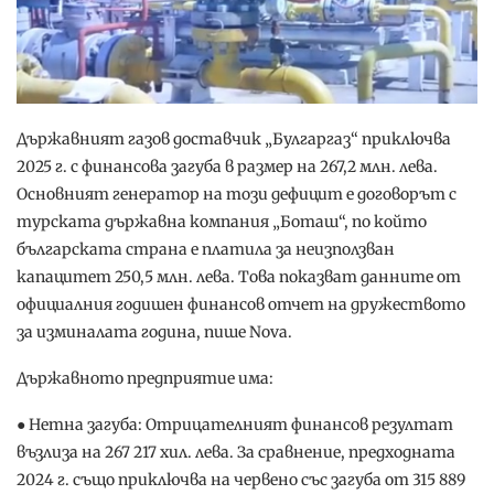
Държавният газов доставчик „Булгаргаз“ приключва
2025 г. с финансова загуба в размер на 267,2 млн. лева.
Основният генератор на този дефицит е договорът с
турската държавна компания „Боташ“, по който
българската страна е платила за неизползван
капацитет 250,5 млн. лева. Това показват данните от
официалния годишен финансов отчет на дружеството
за изминалата година, пише Nova.
Държавното предприятие има:
● Нетна загуба: Отрицателният финансов резултат
възлиза на 267 217 хил. лева. За сравнение, предходната
2024 г. също приключва на червено със загуба от 315 889