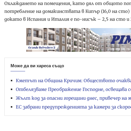
Охлаждането на помещения, като дял от общото потр
потребление на домакинствата в Кипър (16,0 на сто) и 
докато в Испания и Италия е по-нисък – 2,5 на сто и 2
Може да ви хареса също
Кметът на Община Кричим: Обществото очаква и
Отбелязваме Преображение Господне, освещава с
Жълт код за опасни горещини днес, привечер на 
ЕС забрани предупрежденията за камери за скор