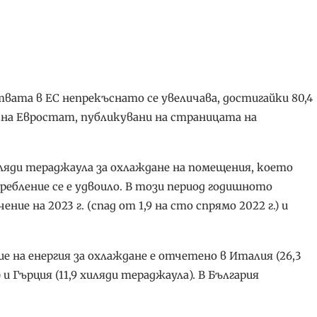
вата в ЕС непрекъснато се увеличава, достигайки 80,4
и на Евростат, публикувани на страницата на
хиляди тераджаула за охлаждане на помещения, което
ребление се е удвоило. В този период годишното
ие на 2023 г. (спад от 1,9 на сто спрямо 2022 г.) и
 на енергия за охлаждане е отчетено в Италия (26,3
и Гърция (11,9 хиляди тераджаула). В България