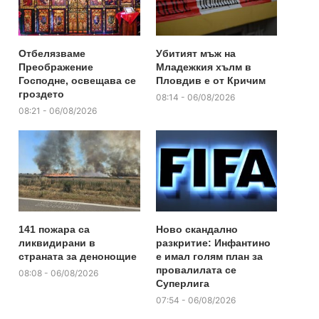
Отбелязваме
Убитият мъж на
Преображение
Младежкия хълм в
Господне, освещава се
Пловдив е от Кричим
гроздето
08:14 - 06/08/2026
08:21 - 06/08/2026
141 пожара са
Ново скандално
ликвидирани в
разкритие: Инфантино
страната за денонощие
е имал голям план за
провалилата се
08:08 - 06/08/2026
Суперлига
07:54 - 06/08/2026