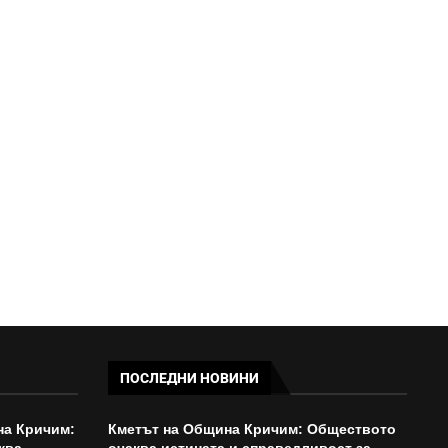
ЕС ЗАБРАНИ
ПРЕДУПРЕЖДЕНИЯТА ЗА
КАМЕРИ ЗА СКОРОСТ
16:36 - 05/08/2026
ПОСЛЕДНИ НОВИНИ
на Кричим:
Кметът на Община Кричим: Обществото
ква
очаква истината и справедливост за