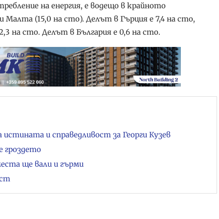
ебление на енергия, е водещо в крайното
Малта (15,0 на сто). Делът в Гърция е 7,4 на сто,
,3 на сто. Делът в България е 0,6 на сто.
стината и справедливост за Георги Кузев
е гроздето
места ще вали и гърми
ост