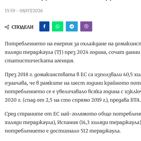
15:59 - 08/07/2026
СПОДЕЛИ
Потреблението на енергия за охлаждане на домакинст
хиляди тераджаула (TJ) през 2024 година, сочат данн
статистическата агенция.
През 2018 г. домакинствата в ЕС са използвали 40,5 
означава, че в рамките на шест години крайното пот
потреблението се е увеличавало всяка година с изключен
2020 г. (спад от 2,5 на сто спрямо 2019 г.), предава БТА.
Сред страните от ЕС най-голямото общо потребление
хиляди тераджаула), Испания (14,3 хиляди тераджаула) 
потреблението е достигнало 512 тераджаула.