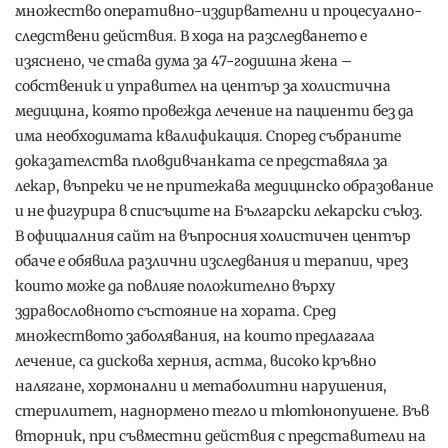
множество оперативно-издирвателни и процесуално-
следствени действия. В хода на разследването е
изяснено, че става дума за 47-годишна жена –
собственик и управител на център за холистична
медицина, която провежда лечение на пациенти без да
има необходимата квалификация. Според събраните
доказателства пловдивчанката се представяла за
лекар, въпреки че не притежава медицинско образование
и не фигурира в списъците на Български лекарски съюз.
В официалния сайт на въпросния холистичен център
обаче е обявила различни изследвания и терапии, чрез
които може да повлияе положително върху
здравословното състояние на хората. Сред
множеството заболявания, на които предлагала
лечение, са дискова херния, астма, високо кръвно
налягане, хормонални и метаболитни нарушения,
стерилитет, наднормено тегло и тютюнопушене. Във
вторник, при съвместни действия с представители на