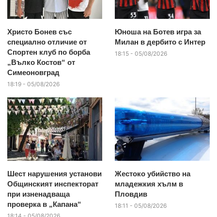
Христо Бонев със
Юноша на Ботев игра за
специално отличие от
Милан в дербито с Интер
Спортен клуб по борба
18:15 - 05/08/2026
„Вълко Костов“ от
Симеоновград
18:19 - 05/08/2026
Шест нарушения установи
Жестоко убийство на
Общинският инспекторат
младежкия хълм в
при изненадваща
Пловдив
проверка в „Капана“
18:11 - 05/08/2026
18:14 - 05/08/2026