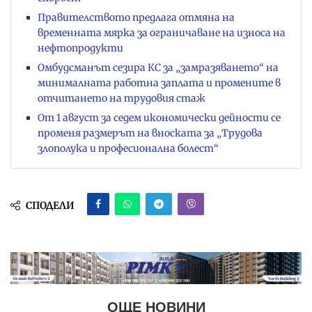
Правителството предлага отмяна на
временната мярка за ограничаване на износа на
нефтопродукти
Омбудсманът сезира КС за „замразяването“ на
минималната работна заплата и промените в
отчитането на трудовия стаж
От 1 август за седем икономически дейности се
променя размерът на вноската за „Трудова
злополука и професионална болест“
СПОДЕЛИ
ОЩЕ НОВИНИ