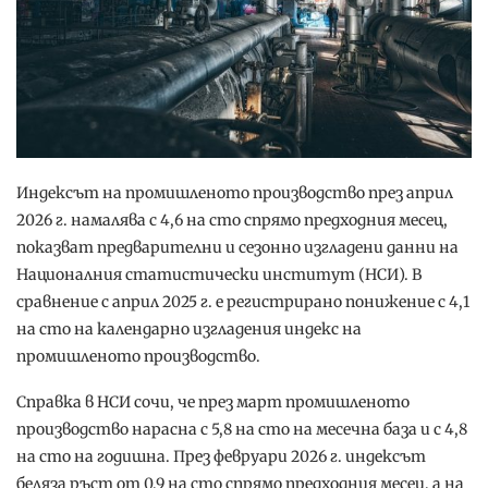
Индексът на промишленото производство през април
2026 г. намалява с 4,6 на сто спрямо предходния месец,
показват предварителни и сезонно изгладени данни на
Националния статистически институт (НСИ). В
сравнение с април 2025 г. е регистрирано понижение с 4,1
на сто на календарно изгладения индекс на
промишленото производство.
Справка в НСИ сочи, че през март промишленото
производство нарасна с 5,8 на сто на месечна база и с 4,8
на сто на годишна. През февруари 2026 г. индексът
беляза ръст от 0,9 на сто спрямо предходния месец, а на