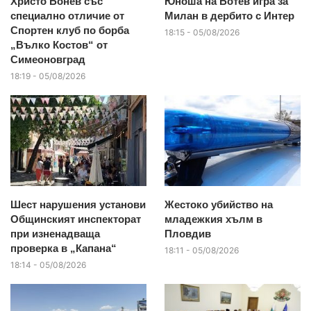
Христо Бонев със
Юноша на Ботев игра за
специално отличие от
Милан в дербито с Интер
Спортен клуб по борба
18:15 - 05/08/2026
„Вълко Костов“ от
Симеоновград
18:19 - 05/08/2026
Шест нарушения установи
Жестоко убийство на
Общинският инспекторат
младежкия хълм в
при изненадваща
Пловдив
проверка в „Капана“
18:11 - 05/08/2026
18:14 - 05/08/2026