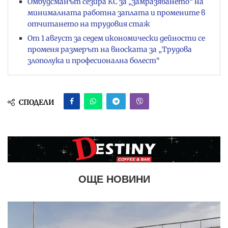
Омбудсманът сезира КС за „замразяването“ на
минималната работна заплата и промените в
отчитането на трудовия стаж
От 1 август за седем икономически дейности се
променя размерът на вноската за „Трудова
злополука и професионална болест“
СПОДЕЛИ
ОЩЕ НОВИНИ