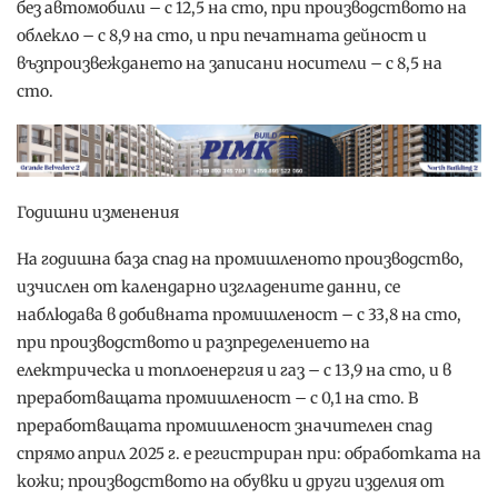
без автомобили – с 12,5 на сто, при производството на
облекло – с 8,9 на сто, и при печатната дейност и
възпроизвеждането на записани носители – с 8,5 на
сто.
Годишни изменения
На годишна база спад на промишленото производство,
изчислен от календарно изгладените данни, се
наблюдава в добивната промишленост – с 33,8 на сто,
при производството и разпределението на
електрическа и топлоенергия и газ – с 13,9 на сто, и в
преработващата промишленост – с 0,1 на сто. В
преработващата промишленост значителен спад
спрямо април 2025 г. е регистриран при: обработката на
кожи; производството на обувки и други изделия от