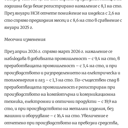
годишна база беше регистрирано намаление с 8,1 на сто.
През януари НСИ отчете понижение на индекса с 2,6 на
сто спрямо предходния месец и с 8,6 на сто в сравнение с
януари 2025 г.
Месечни изменения
През април 2026 г. спрямо март 2026 г. намаление се
наблюдава в добивната промишленост – с 9,4 на сто, в
преработващата промишленост – с 3,4 на сто, и при
производството и разпределението на електрическа и
топлоенергия и газ – с 1,3 на сто. По-съществен спад в
преработващата промишленост е регистриран при
производството на компютърна и комуникационна
техника, електронни и оптични продукти – с 19,9 на
сто, и при производството на метални изделия, без
машини и oборудване – с 16,4 на сто. Увеличение е
отчетено при производството на превозни средства,