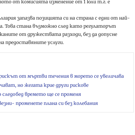
ото от комисията изменение от 1 юли т.г. е
лгария запазва позицията си на страна с едни от най-
па. Това стана възможно след като регулаторът
каните от дружествата разходи, без да допусне
на предоставяните услуги.
рискът от мъртви течения в морето се увеличава
чават, но жегата крие други рискове
но следобед времето ще се променя
везни- променете плана си без колебания