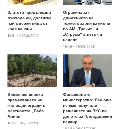
Златото продължава
Ограничават
възхода си, достигна
движението на
най-високи нива от
тежкотоварни камиони
края на юни
по АМ „Тракия“ и
„Струма“ в петък и
16:51 - 06/08/2026
неделя
16:49 - 06/08/2026
Временно спряха
Финансовото
премахването на
министерство: Все още
жилищни сгради в
не сме получили
местността „Баба
решението на ВКС по
Алино“
делото за Пловдивския
панаир
16:37 - 06/08/2026
16:34 - 06/08/2026