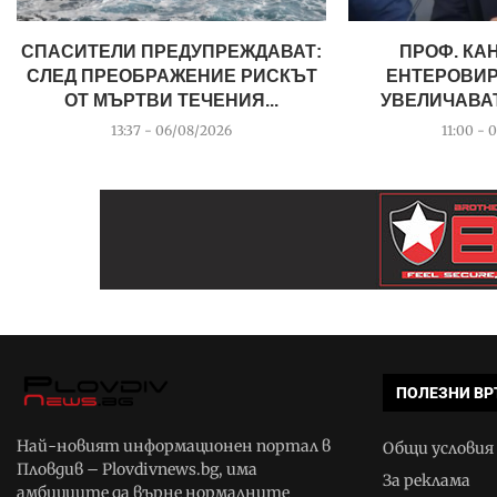
СПАСИТЕЛИ ПРЕДУПРЕЖДАВАТ:
ПРОФ. КА
СЛЕД ПРЕОБРАЖЕНИЕ РИСКЪТ
ЕНТЕРОВИР
ОТ МЪРТВИ ТЕЧЕНИЯ...
УВЕЛИЧАВАТ,
13:37 - 06/08/2026
11:00 - 
ПОЛЕЗНИ ВР
Най-новият информационен портал в
Общи условия
Пловдив – Plovdivnews.bg, има
За реклама
амбициите да върне нормалните