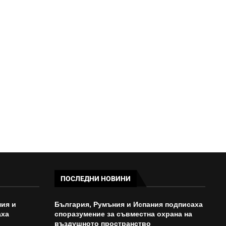
ХОРОСКОП ЗА ДНЕС: ТЕЛЕЦ-
ЗАПАЗЕТЕ СПОКОЙСТВИЕ,
ВЕЗНИ- ПРОМЕНЕТЕ...
08:52 - 06/08/2026
ПОСЛЕДНИ НОВИНИ
ия и
България, Румъния и Испания подписаха
аха
споразумение за съвместна охрана на
въздушното пространство