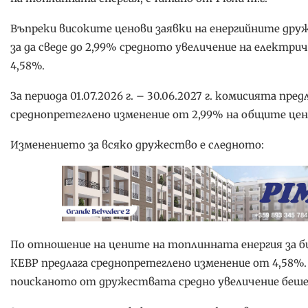
Въпреки високите ценови заявки на енергийните дру
за да сведе до 2,99% средното увеличение на електрич
4,58%.
За периода 01.07.2026 г. – 30.06.2027 г. комисията п
среднопретеглено изменение от 2,99% на общите цен
Изменението за всяко дружество е следното:
По отношение на цените на топлинната енергия за бито
КЕВР предлага среднопретеглено изменение от 4,58%. З
поисканото от дружествата средно увеличение беше в