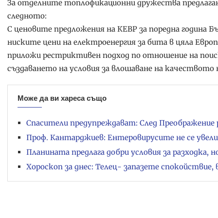
За отделните топлофикационни дружества предлаган
следното:
С ценовите предложения на КЕВР за поредна година Бъ
ниските цени на електроенергия за бита в цяла Евро
приложи рестриктивен подход по отношение на поис
създаването на условия за влошаване на качеството 
Може да ви хареса също
Спасители предупреждават: След Преображение 
Проф. Кантарджиев: Ентеровирусите не се увели
Планината предлага добри условия за разходка, 
Хороскоп за днес: Телец- запазете спокойствие, 