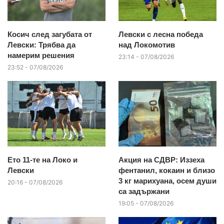
Косич след загубата от
Левски с лесна победа
Левски: Трябва да
над Локомотив
намерим решения
23:14 - 07/08/2026
23:52 - 07/08/2026
Ето 11-те на Локо и
Акция на СДВР: Иззеха
Левски
фентанил, кокаин и близо
3 кг марихуана, осем души
20:16 - 07/08/2026
са задържани
19:05 - 07/08/2026