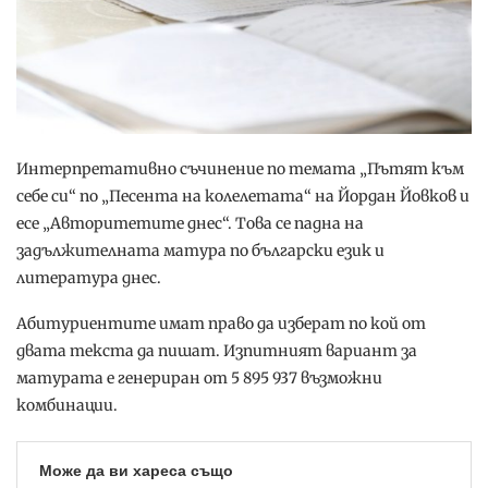
Интерпретативно съчинение по темата „Пътят към
себе си“ по „Песента на колелетата“ на Йордан Йовков и
есе „Авторитетите днес“. Това се падна на
задължителната матура по български език и
литература днес.
Абитуриентите имат право да изберат по кой от
двата текста да пишат. Изпитният вариант за
матурата е генериран от 5 895 937 възможни
комбинации.
Може да ви хареса също