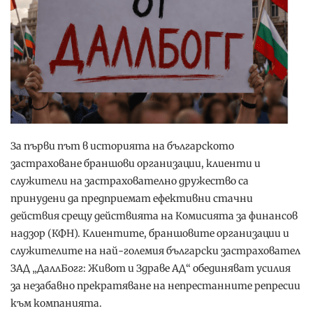
За първи път в историята на българското
застраховане браншови организации, клиенти и
служители на застрахователно дружество са
принудени да предприемат ефективни стачни
действия срещу действията на Комисията за финансов
надзор (КФН). Клиентите, браншовите организации и
служителите на най-големия български застраховател
ЗАД „ДаллБогг: Живот и Здраве АД“ обединяват усилия
за незабавно прекратяване на непрестанните репресии
към компанията.