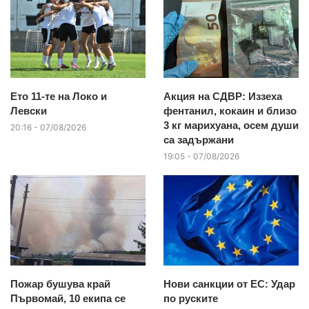
Ето 11-те на Локо и
Акция на СДВР: Иззеха
Левски
фентанил, кокаин и близо
3 кг марихуана, осем души
20:16 - 07/08/2026
са задържани
19:05 - 07/08/2026
Пожар бушува край
Нови санкции от ЕС: Удар
Първомай, 10 екипа се
по руските