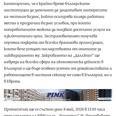
категорични, че е крайно време българските
институции да започнат да защитават интересите
на честния бизнес, който осигурява хиляди работни
места и прозрачни бизнес условия, при които
потребителите можеха да ползват достъпни услуги на
изключителни цени. Застрахователят получава
огромна подкрепа от всички браншови организации,
които вече усещат последствията от опитите за
ликвидирането му. Закриването на „ДаллБогг“ ще
навреди на всички сфери на икономическа дейност в
България и ще бъде особено усетен от домакинствата и
работниците в частния сектор не само в България, но и
в Европа.
Протестът ще се състои днес 8 май, 2026 в 13:30 часа
пред сградата на КФН на ул. „Будапеща“ 16. Призоваваме