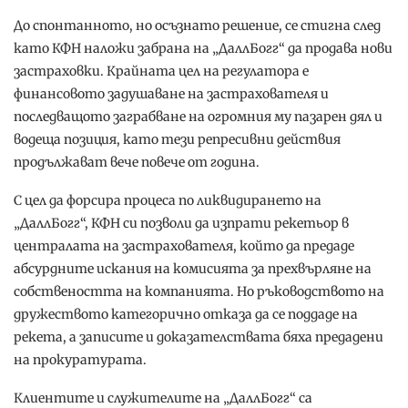
До спонтанното, но осъзнато решение, се стигна след
като КФН наложи забрана на „ДаллБогг“ да продава нови
застраховки. Крайната цел на регулатора е
финансовото задушаване на застрахователя и
последващото заграбване на огромния му пазарен дял и
водеща позиция, като тези репресивни действия
продължават вече повече от година.
С цел да форсира процеса по ликвидирането на
„ДаллБогг“, КФН си позволи да изпрати рекетьор в
централата на застрахователя, който да предаде
абсурдните искания на комисията за прехвърляне на
собствеността на компанията. Но ръководството на
дружеството категорично отказа да се поддаде на
рекета, а записите и доказателствата бяха предадени
на прокуратурата.
Клиентите и служителите на „ДаллБогг“ са