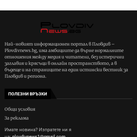
Най-новият информационен портал в Пловдив –
Plovdivnews.bg, има амбициите да върне нормалните
отношения между медия и читатели, без истерични
заглавия и крясъци в онлайн пространството, а в
бъдеще и на страниците на един истински вестник за
Пловдив и региона.
ПОЛЕЗНИ ВРЪЗКИ
Общи условия
За реклама
Имате новина? Изпратете ни я
на:
plovdivnews1@gmail.com