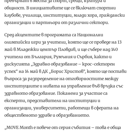
превърнат в места за спорт, срещи, култура и
общност. В инициативите ще се включат спортни
клубове, училища, институции, млади хора, граждански
организации и партньори от различни сектори.
Сред акцентите в програмата са Национални
олимпийски игри за учители, която ще се проведе на 13
май в Младежки център Пловдив, и ще събере над 140
учители от България, Румъния и Сърбия, както и
дискусията „Здравно образование – крос-секторен
успех“ на 14 май в ДК „Борис Христов“, която ще постави
въпроса за разпределение на отговорностите между
институциите и нивата на управление във връзка със
здравното образование. Поканени за участие са
експерти, представители на институции и
организации, университети, работещи в сферата на
общественото здраве и образованието.
„MOVE Month е повече от серия събития – това е обща