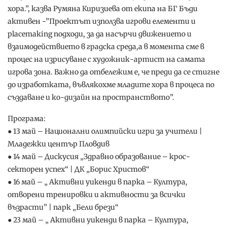
хора.”, казва Румяна Киризиева от екипа на БГ Бъди
активен -”Проектът използва игрови елементи и
placemaking подходи, за да насърчи движението и
взаимодействието в градска среда,а в момента сме в
процес на изрисуване с художник-артист на самата
игрова зона. Важно да отбележим е, че преди да се стигне
до изработката, въвлякохме младите хора в процеса по
създаване и ко-дизайн на пространството”.
Програма:
● 13 май – Национални олимпийски игри за учители |
Младежки център Пловдив
● 14 май – Дискусия „Здравно образование – крос-
секторен успех“ | ДК „Борис Христов“
● 16 май – „ Активни уикенди в парка – Култура,
отворени тренировки и активности за всички
възрасти” | парк „Бели брези“
● 23 май – „ Активни уикенди в парка – Култура,