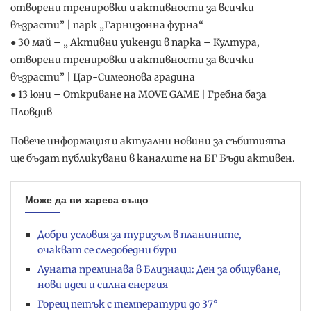
отворени тренировки и активности за всички
възрасти” | парк „Гарнизонна фурна“
● 30 май – „ Активни уикенди в парка – Култура,
отворени тренировки и активности за всички
възрасти” | Цар-Симеонова градина
● 13 юни – Откриване на MOVE GAME | Гребна база
Пловдив
Повече информация и актуални новини за събитията
ще бъдат публикувани в каналите на БГ Бъди активен.
Може да ви хареса също
Добри условия за туризъм в планините,
очакват се следобедни бури
Луната преминава в Близнаци: Ден за общуване,
нови идеи и силна енергия
Горещ петък с температури до 37°