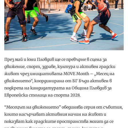
През май и юни Пловдив ще се превърне в сцена за
движение, спорт, здраве, култура и активен градски
живот чрез инициативата MOVE Month – „Месец на
движението“, координирана от БГ Бъди активен в
подкрепа на кандидатурата на Община Пловдив за
Европейска столица на спорта 2028.
“Месецът на движението” обединява серия от събития,
които насърчават активния начин на живот и
показват как градските пространства могат да се