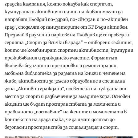
градска кампания, която показва как спортът,
културата и активният начин на живот могат да
направят Пловдив по-здрав, по-свързан и по-активен
град“, споделят организаторите от БГ Бъди активен.
През май в различни паркове на Пловдив ще се проведе и
серията „Спорт за всички в града“ – отворени събития,
които ще комбинират спортни активности, културни
преживявания и гражданско участие. Форматът
включва безплатни тренировки и демонстрации,
мобилна библиотека за размяна на книги и четене на
живо, активности за зелено образование и специална
зона „Активни граждани“, посветена на нуждата от
места за спорт и развлечение за младите хора. Основен
акцент ще бъдат пространствата за момичета и
правилното „поставяне“ на жените и момичетата в
контекста на града така, че да имат достъп до
безопасни пространства за социализация и спорт.