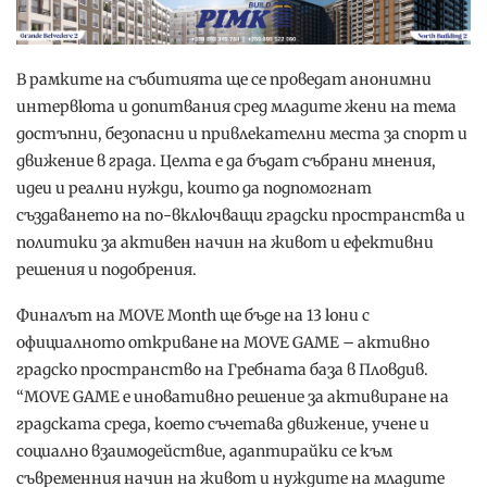
В рамките на събитията ще се проведат анонимни
интервюта и допитвания сред младите жени на тема
достъпни, безопасни и привлекателни места за спорт и
движение в града. Целта е да бъдат събрани мнения,
идеи и реални нужди, които да подпомогнат
създаването на по-включващи градски пространства и
политики за активен начин на живот и ефективни
решения и подобрения.
Финалът на MOVE Month ще бъде на 13 юни с
официалното откриване на MOVE GAME – активно
градско пространство на Гребната база в Пловдив.
“MOVE GAME e иновативно решение за активиране на
градската среда, което съчетава движение, учене и
социално взаимодействие, адаптирайки се към
съвременния начин на живот и нуждите на младите