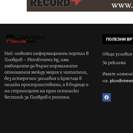
ПОЛЕЗНИ ВР
Най-новият информационен портал в
Общи условия
Пловдив – Plovdivnews.bg, има
За реклама
амбициите да върне нормалните
отношения между медия и читатели,
Имате новина?
без истерични заглавия и крясъци в
на:
plovdivne
онлайн пространството, а в бъдеще и
на страниците на един истински
вестник за Пловдив и региона.