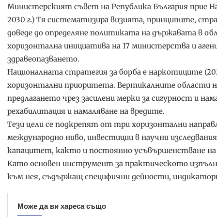
Министерският съвет на Република България прие На
2030 г.) Тя систематизира визията, принципите, стр
доведе до определяне политиката на държавата в об
хоризонтална инициатива на 17 министерства и аген
здравеопазването.
Националната стратегия за борба е наркотиците (2026
хоризонтални приоритета. Вертикалните области на
предлагането чрез засилени мерки за сигурност и нам
рехабилитация и намаляване на вредите.
Тези цели се подкрепят от три хоризонтални направ
международно ниво, инвестиции в научни изследвания
капацитет, както и постоянно усъвършенстване на 
Като основен инструмент за практическото изпълне
към нея, съдържащ специфични дейности, индикатори
Може да ви хареса също