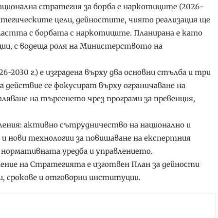
ционална стратегия за борба е наркотиците (2026-
атегическите цели, дейностите, чиято реализация ще
ластта с борбата с наркотиците. Планирана е като
ции, с водеща роля на Министерството на
-2030 г.) е изградена върху два основни стълба и три
 действие се фокусират върху ограничаване на
аляване на търсенето чрез програми за превенция,
ления: активно сътрудничество на национално и
 и нови технологии за повишаване на експертния
нормативната уредба и управлението.
ние на Стратегията е изготвен План за дейности
, срокове и отговорни институции.