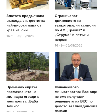
Златото продължава
Ограничават
възхода си, достигна
движението на
най-високи нива от
тежкотоварни камиони
края на юни
по АМ „Тракия“ и
„Струма“ в петък и
16:51 - 06/08/2026
неделя
16:49 - 06/08/2026
Временно спряха
Финансовото
премахването на
министерство: Все още
жилищни сгради в
не сме получили
местността „Баба
решението на ВКС по
Алино“
делото за Пловдивския
панаир
16:37 - 06/08/2026