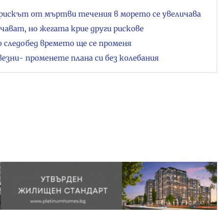
рискът от мъртви течения в морето се увеличава
чават, но жегата крие други рискове
но следобед времето ще се променя
везни- променете плана си без колебания