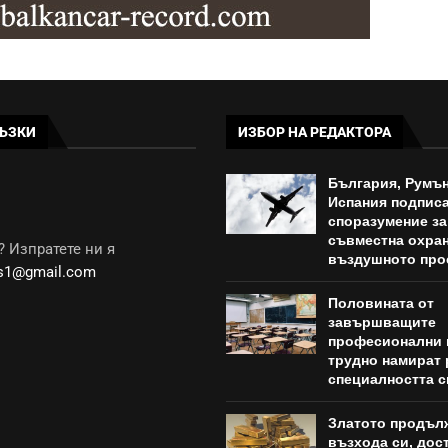
ЪЗКИ
ИЗБОР НА РЕДАКТОРА
България, Румън
Испания подпис
споразумение за
съвместна охран
 Изпратете ни я
въздушното про
ws1@gmail.com
Половината от
завършващите
професионални 
трудно намират 
специалността с
Златото продъл
възхода си, дост