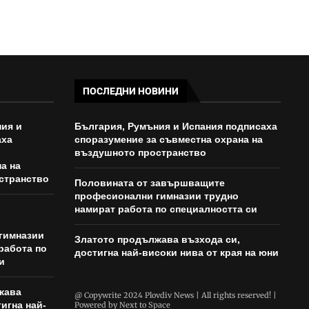
ПОСЛЕДНИ НОВИНИ
ия и
България, Румъния и Испания подписаха
аха
споразумение за съвместна охрана на
въздушното пространство
а на
странство
Половината от завършващите
професионални гимназии трудно
намират работа по специалността си
гимназии
Златото продължава възхода си,
работа по
достигна най-високи нива от края на юни
и
жава
@ Copywrite 2024 Plovdiv News | All rights reserved! |
игна най-
Powered by
Next to Space