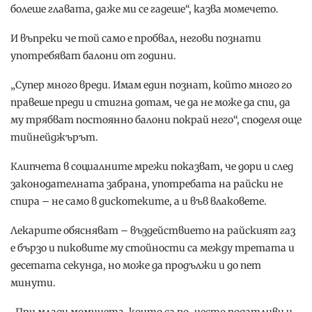
болеше главата, даже ми се гадеше“, казва момечето.
И въпреки че той само е пробвал, негови познати
употребяват балони от години.
„Супер много вреди. Имам един познат, който много го
правеше преди и стигна дотам, че да не може да спи, да
му трябват постоянно балони покрай него“, споделя още
тийнейджърът.
Клипчета в социалните мрежи показват, че дори и след
законодателната забрана, употребата на райски не
спира – не само в дискотеките, а и във влаковете.
Лекарите обясняват – въздействието на райският газ
е бързо и пиковите му стойности са между третата и
десетата секунда, но може да продължи и до пет
минути.