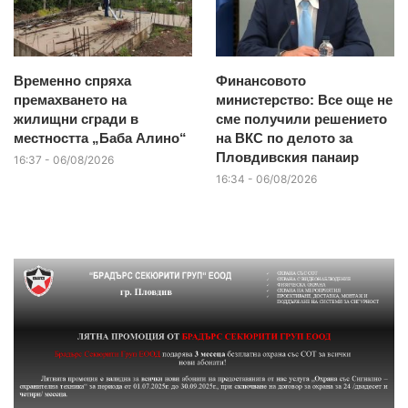
Временно спряха
Финансовото
премахването на
министерство: Все още не
жилищни сгради в
сме получили решението
местността „Баба Алино“
на ВКС по делото за
Пловдивския панаир
16:37 - 06/08/2026
16:34 - 06/08/2026