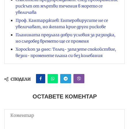
рискът от мъртви течения в морето се
увеличава
Проф. Кантарджиев: Ентеровирусите не се
увеличават, но жегата крие други рискове
Планината предлага добри условия за разходка,
но следобед времето ще се променя
Хороскоп за днес: Телец- запазете спокойствие,
везни- променете плана си без колебания
СПОДЕЛИ
ОСТАВЕТЕ КОМЕНТАР