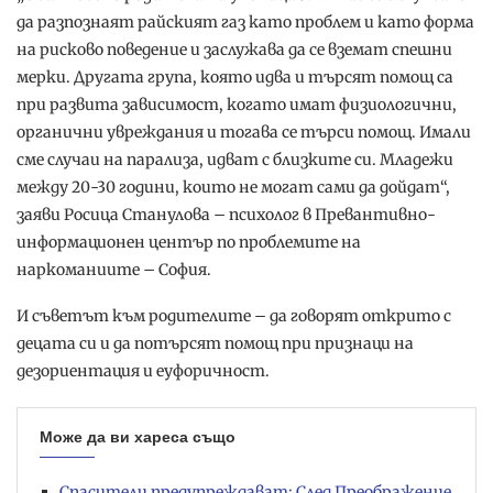
да разпознаят райският газ като проблем и като форма
на рисково поведение и заслужава да се вземат спешни
мерки. Другата група, която идва и търсят помощ са
при развита зависимост, когато имат физиологични,
органични увреждания и тогава се търси помощ. Имали
сме случаи на парализа, идват с близките си. Младежи
между 20-30 години, които не могат сами да дойдат“,
заяви Росица Станулова – психолог в Превантивно-
информационен център по проблемите на
наркоманиите – София.
И съветът към родителите – да говорят открито с
децата си и да потърсят помощ при признаци на
дезориентация и еуфоричност.
Може да ви хареса също
Спасители предупреждават: След Преображение