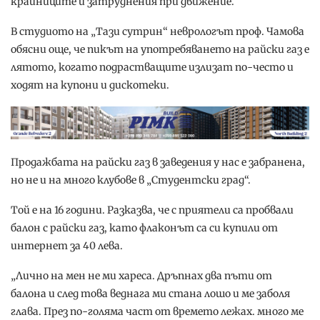
крайниците и затруднения при движение.
В студиото на „Тази сутрин“ неврологът проф. Чамова
обясни още, че пикът на употребяването на райски газ е
лятото, когато подрастващите излизат по-често и
ходят на купони и дискотеки.
Продажбата на райски газ в заведения у нас е забранена,
но не и на много клубове в „Студентски град“.
Той е на 16 години. Разказва, че с приятели са пробвали
балон с райски газ, като флаконът са си купили от
интернет за 40 лева.
„Лично на мен не ми хареса. Дръпнах два пъти от
балона и след това веднага ми стана лошо и ме заболя
глава. През по-голяма част от времето лежах. много ме