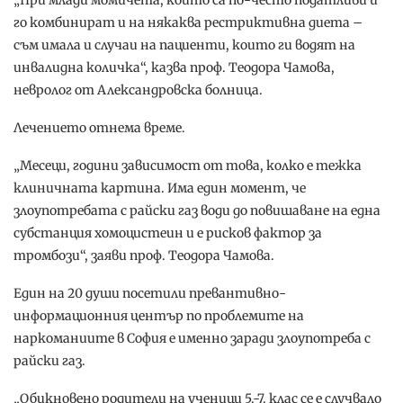
„При млади момичета, които са по-често податливи и
го комбинират и на някаква рестриктивна диета –
съм имала и случаи на пациенти, които ги водят на
инвалидна количка“, казва проф. Теодора Чамова,
невролог от Александровска болница.
Лечението отнема време.
„Месеци, години зависимост от това, колко е тежка
клиничната картина. Има един момент, че
злоупотребата с райски газ води до повишаване на една
субстанция хомоцистеин и е рисков фактор за
тромбози“, заяви проф. Теодора Чамова.
Един на 20 души посетили превантивно-
информационния център по проблемите на
наркоманиите в София е именно заради злоупотреба с
райски газ.
„Обикновено родители на ученици 5.-7. клас се е случвало