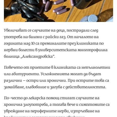
Увеличават се случаите на деца, пострадали след
употреба на балони с райски газ. От началото на
годината над 10 са преминалите през клиниката по
нервни болести в университетската многопрофилна
болница „Александровска“.
Повечето от приетите в клиниката са непълнолетни
или абитуриенти. Усложненията могат да бъдат
различни – остри или хронични. При острите това са
замайване, главоболие и загуба с действителността.
По-често до лекарска помощ стигат случаите на
хронична злоупотреба, а тогава вече и симптомите са
увреждане на периферните нерви, изтръпване на