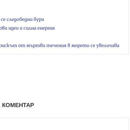
се следобедни бури
ови идеи и силна енергия
рискът от мъртви течения в морето се увеличава
 КОМЕНТАР