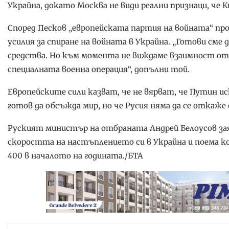
Украйна, докато Москва не види реални признаци, че К
Според Песков „европейската партия на войната“ пр
усилия за спиране на войната в Украйна. „Готови см
средства. Но към момента не виждаме взаимност от
специалната военна операция“, допълни той.
Европейските сили казват, че не вярват, че Путин иск
готов да обсъжда мир, но че Русия няма да се откаже
Руският министър на отбраната Андрей Белоусов заяв
скоростта на настъплението си в Украйна и поема кон
400 в началото на годината./БТА