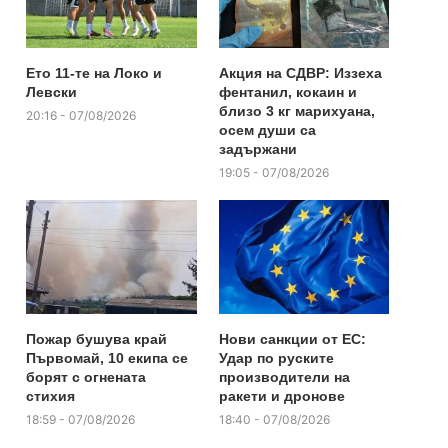
Ето 11-те на Локо и
Акция на СДВР: Иззеха
Левски
фентанил, кокаин и
близо 3 кг марихуана,
20:16 - 07/08/2026
осем души са
задържани
19:05 - 07/08/2026
Пожар бушува край
Нови санкции от ЕС:
Първомай, 10 екипа се
Удар по руските
борят с огнената
производители на
стихия
ракети и дронове
18:59 - 07/08/2026
18:40 - 07/08/2026