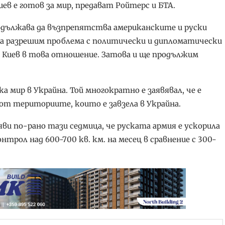
иев е готов за мир, предават Ройтерс и БТА.
одължава да възпрепятства американските и руски
е да разрешим проблема с политически и дипломатически
 Киев в това отношение. Затова и ще продължим
а мир в Украйна. Той многократно е заявявал, че е
 от териториите, които е завзела в Украйна.
и по-рано тази седмица, че руската армия е ускорила
трол над 600-700 кв. км. на месец в сравнение с 300-