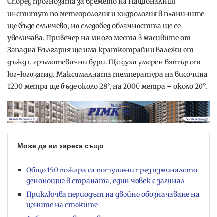
Според прогнозата за времето на Националния
институт по метеорология и хидрология в планините
ще бъде слънчево, но следобед облачността ще се
увеличава. Привечер на много места в масивите от
Западна България ще има краткотрайни валежи от
дъжд и гръмотевични бури. Ще духа умерен вятър от
юг-югозапад. Максималната температура на височина
1200 метра ще бъде около 28°, на 2000 метра – около 20°.
Може да ви хареса също
Общо 150 пожара са потушени през изминалото
денонощие в страната, един човек е загинал
Приключва периодът на двойно обозначаване на
цените на стоките