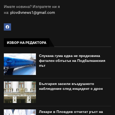
Имате новина? Изпратете ни я
на:
plovdivnews1@gmail.com
ИЗБОР НА РЕДАКТОРА
Спукана гума едва не предизвика
фатален сблъсък на Подбалканския
път
България засили въздушното
наблюдение след инцидент с дрон
Лекари в Пловдив отчитат ръст на