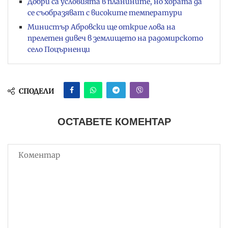
Добри са условията в планините, но хората да
се съобразяват с високите температури
Министър Абровски ще открие лова на
прелетен дивеч в землището на радомирското
село Поцърненци
СПОДЕЛИ
ОСТАВЕТЕ КОМЕНТАР