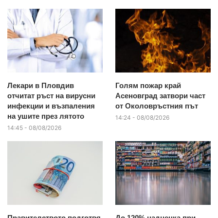
Лекари в Пловдив
Голям пожар край
отчитат ръст на вирусни
Асеновград затвори част
инфекции и възпаления
от Околовръстния път
на ушите през лятото
14:24 - 08/08/2026
14:45 - 08/08/2026
Правителството подготвя
До 120% надценка при