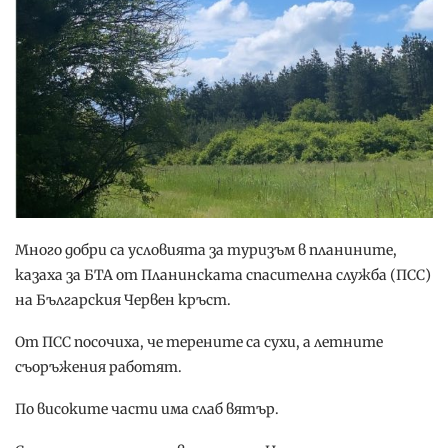
Много добри са условията за туризъм в планините,
казаха за БТА от Планинската спасителна служба (ПСС)
на Българския Червен кръст.
От ПСС посочиха, че терените са сухи, а летните
съоръжения работят.
По високите части има слаб вятър.