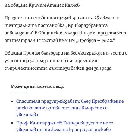
на община Кричим Атанас Калчев.
Празничните събития ще завършат на 29 август с
театралната постановка „Криворазбраната
цивилизация“ в Общинския младежки дом, представена
от театралния състав към НЧ „Пробуда – 1912 г.“.
Община Кричим благодари на всички граждани, гости и
участници за празничното настроение и
съпричастността към този важен ден за града.
Може да ви хареса също
Спасители предупреждават: След Преображение
рискът от мъртви течения в морето се
увеличава
Проф. Кантарджиев: Ентеровирусите не се
увеличават, но жегата крие други рискове