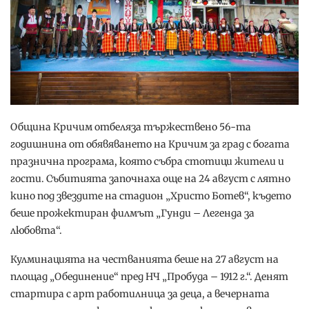
Община Кричим отбеляза тържествено 56-та
годишнина от обявяването на Кричим за град с богата
празнична програма, която събра стотици жители и
гости. Събитията започнаха още на 24 август с лятно
кино под звездите на стадион „Христо Ботев“, където
беше прожектиран филмът „Гунди – Легенда за
любовта“.
Кулминацията на честванията беше на 27 август на
площад „Обединение“ пред НЧ „Пробуда – 1912 г.“. Денят
стартира с арт работилница за деца, а вечерната