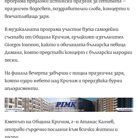
програма предложи истински празник за сетивата –
празничен водосвет, поздравителни слова, концерти и
впечатляваща заря.
В музикалната програма участие взеха самодейни
състави от Община Кричим, гръцкият изпълнител
Giorgos Ioannou, както и обичаната българска певица
Димана, която представи концерт с български народни
песни.
На финала вечерта завърши с пищна празнична заря,
която озари небето над Кричим и предизвика бурни
аплодисменти.
Кметът на Община Кричим, г-н Атанас Калчев,
отправи сърдечно послание към всички жители и
гости.