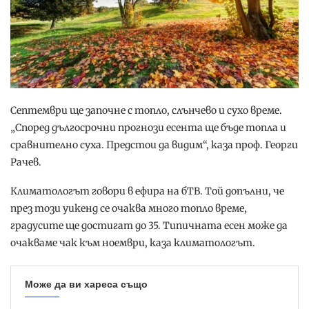
Септември ще започне с топло, слънчево и сухо време.
„Според дългосрочни прогнози есента ще бъде топла и
сравнително суха. Предстои да видим“, каза проф. Георги
Рачев.
Климатологът говори в ефира на бТВ. Той допълни, че
през този уикенд се очаква много топло време,
градусите ще достигат до 35. Типичната есен може да
очакваме чак към ноември, каза климатологът.
Може да ви хареса също