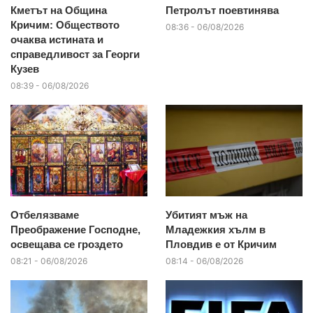
Кметът на Община
Петролът поевтинява
Кричим: Обществото
08:36 - 06/08/2026
очаква истината и
справедливост за Георги
Кузев
08:39 - 06/08/2026
Отбелязваме
Убитият мъж на
Преображение Господне,
Младежкия хълм в
освещава се гроздето
Пловдив е от Кричим
08:21 - 06/08/2026
08:14 - 06/08/2026