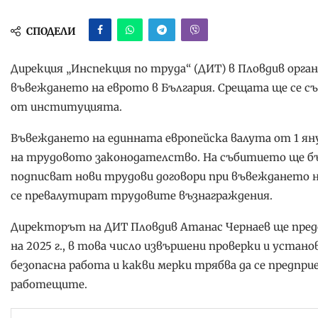
СПОДЕЛИ
Дирекция „Инспекция по труда“ (ДИТ) в Пловдив орга
въвеждането на еврото в България. Срещата ще се със
от институцията.
Въвеждането на единната европейска валута от 1 яну
на трудовото законодателство. На събитието ще бъд
подписват нови трудови договори при въвеждането н
се превалутират трудовите възнаграждения.
Директорът на ДИТ Пловдив Атанас Чернаев ще пре
на 2025 г., в това число извършени проверки и устан
безопасна работа и какви мерки трябва да се предпри
работещите.