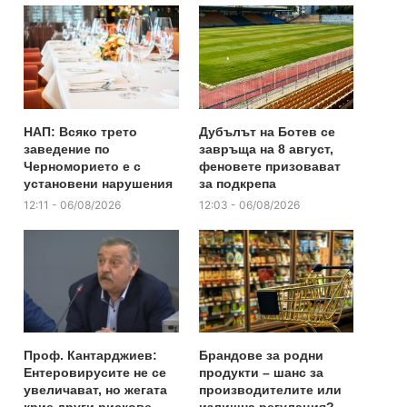
НАП: Всяко трето
Дубълът на Ботев се
заведение по
завръща на 8 август,
Черноморието е с
феновете призовават
установени нарушения
за подкрепа
12:11 - 06/08/2026
12:03 - 06/08/2026
Проф. Кантарджиев:
Брандове за родни
Ентеровирусите не се
продукти – шанс за
увеличават, но жегата
производителите или