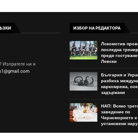
ЪЗКИ
ИЗБОР НА РЕДАКТОРА
Локомотив пров
последна трени
преди гостуване
Левски
 Изпратете ни я
ws1@gmail.com
България и Укра
разбиха междун
наркомрежа, осе
задържани
НАП: Всяко трет
заведение по
Черноморието е
установени нар