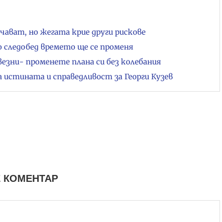
чават, но жегата крие други рискове
но следобед времето ще се променя
везни- променете плана си без колебания
стината и справедливост за Георги Кузев
 КОМЕНТАР