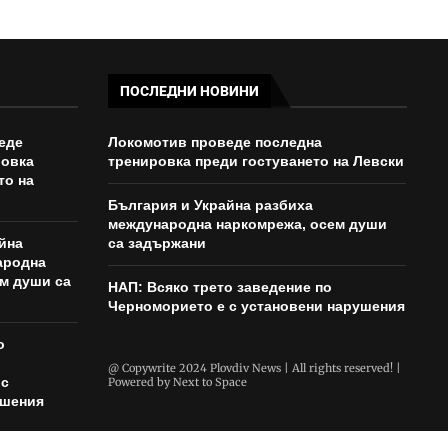
ПОСЛЕДНИ НОВИНИ
еде
Локомотив проведе последна
ровка
тренировка преди гостуването на Левски
то на
България и Украйна разбиха
международна наркомрежа, осем души
йна
са задържани
ародна
м души са
НАП: Всяко трето заведение по
Черноморието е с установени нарушения
о
@ Copywrite 2024 Plovdiv News | All rights reserved! |
 с
Powered by
Next to Space
ушения