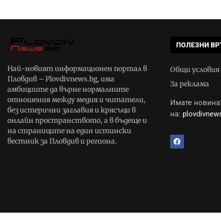
ПОЛЕЗНИ ВР
Най-новият информационен портал в
Общи условия
Пловдив – Plovdivnews.bg, има
За реклама
амбициите да върне нормалните
отношения между медия и читатели,
Имате новина?
без истерични заглавия и крясъци в
на:
plovdivne
онлайн пространството, а в бъдеще и
на страниците на един истински
вестник за Пловдив и региона.