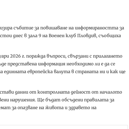
низира събитие за повишаване на информираността за
тои днес в зала 9 на Военен клуб Пловдив, съобщиха
ари 2026 г. поражда въпроси, свързани с прилагането
е представена информация необходимо ли е да се
а единната европейска валута в страната ни и как ще
дстави данни от контролната дейност от началото
овени нарушения. Ще бъдат обсъдени правилата за
емат за опазване на живота и здравето на