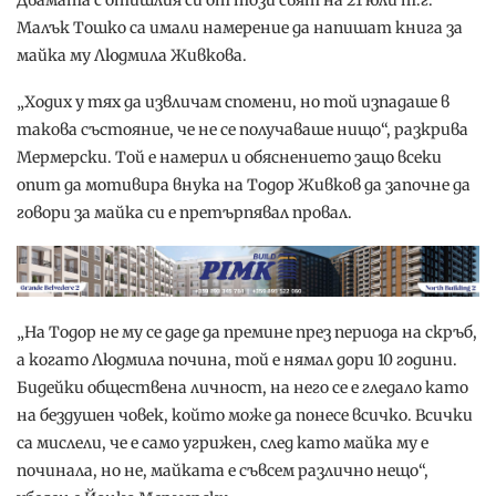
Малък Тошко са имали намерение да напишат книга за
майка му Людмила Живкова.
„Ходих у тях да извличам спомени, но той изпадаше в
такова състояние, че не се получаваше нищо“, разкрива
Мермерски. Той е намерил и обяснението защо всеки
опит да мотивира внука на Тодор Живков да започне да
говори за майка си е претърпявал провал.
„На Тодор не му се даде да премине през периода на скръб,
а когато Людмила почина, той е нямал дори 10 години.
Бидейки обществена личност, на него се е гледало като
на бездушен човек, който може да понесе всичко. Всички
са мислели, че е само угрижен, след като майка му е
починала, но не, майката е съвсем различно нещо“,