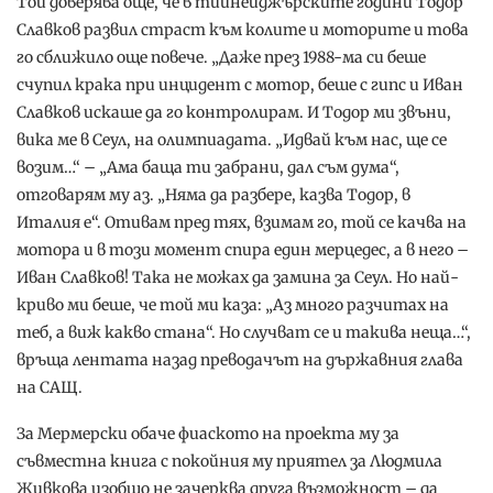
Той доверява още, че в тийнейджърските години Тодор
Славков развил страст към колите и моторите и това
го сближило още повече. „Даже през 1988-ма си беше
счупил крака при инцидент с мотор, беше с гипс и Иван
Славков искаше да го контролирам. И Тодор ми звъни,
вика ме в Сеул, на олимпиадата. „Идвай към нас, ще се
возим…“ – „Ама баща ти забрани, дал съм дума“,
отговарям му аз. „Няма да разбере, казва Тодор, в
Италия е“. Отивам пред тях, взимам го, той се качва на
мотора и в този момент спира един мерцедес, а в него –
Иван Славков! Така не можах да замина за Сеул. Но най-
криво ми беше, че той ми каза: „Аз много разчитах на
теб, а виж какво стана“. Но случват се и такива неща…“,
връща лентата назад преводачът на държавния глава
на САЩ.
За Мермерски обаче фиаското на проекта му за
съвместна книга с покойния му приятел за Людмила
Живкова изобщо не зачерква друга възможност – да