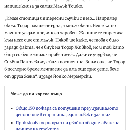
напише книга за самия Малък Тошко.
„Имам стотици интересни случки с него… Например
около Тодор имаше не една, а много жени. Беше като
магнит за дамите, много чаровен. Жените се стремяха
към него още от малък. Някой ще каже, че това е било
заради факта, че е внук на Тодор Живков, но и той като
баща си беше много чаровен мъж. Даже се учудвам, че
Силвия Пантева му е била постоянна. Знам още, че Тодор
в последно време мечтаеше да има още едно дете, вече
от друга жена“, издаде Йонко Мермерски.
Може да ви хареса също
Общо 150 пожара са потушени през изминалото
денонощие в страната, един човек е загинал
Приключва периодът на двойно обозначаване на
цените на стоките