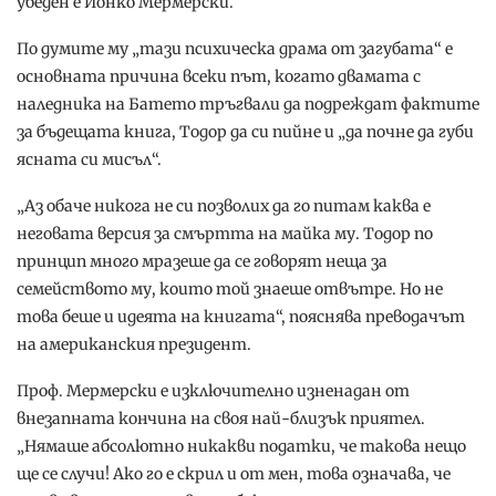
убеден е Йонко Мермерски.
По думите му „тази психическа драма от загубата“ е
основната причина всеки път, когато двамата с
наледника на Батето тръгвали да подреждат фактите
за бъдещата книга, Тодор да си пийне и „да почне да губи
ясната си мисъл“.
„Аз обаче никога не си позволих да го питам каква е
неговата версия за смъртта на майка му. Тодор по
принцип много мразеше да се говорят неща за
семейството му, които той знаеше отвътре. Но не
това беше и идеята на книгата“, пояснява преводачът
на американския президент.
Проф. Мермерски е изключително изненадан от
внезапната кончина на своя най-близък приятел.
„Нямаше абсолютно никакви податки, че такова нещо
ще се случи! Ако го е скрил и от мен, това означава, че