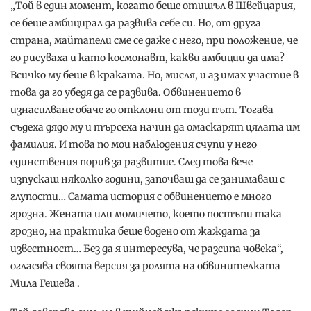
„Той в един момент, когато беше отишъл в Швейцария,
се беше амбицирал да развива себе си. Но, от друга
страна, майтапели сме се даже с него, при положение, че
го рисуваха и като космонавт, какви амбиции да има?
Всичко му беше в краката. Но, мисля, и аз имах участие в
това да го убедя да се развива. Обвинението в
изнасилване обаче го отклони от този път. Тогава
съдеха дядо му и търсеха начин да омаскарят цялата им
фамилия. И това по мои наблюдения счупи у него
единствения порив за развитие. След това вече
изпускаш няколко години, започваш да се занимаваш с
глупости… Самата история с обвинението е много
грозна. Жената или момичето, което постъпи така
грозно, на практика беше водено от жаждата за
известност… Без да я интересува, че разсипа човека“,
огласява своята версия за ролята на обвинителката
Мила Гешева .