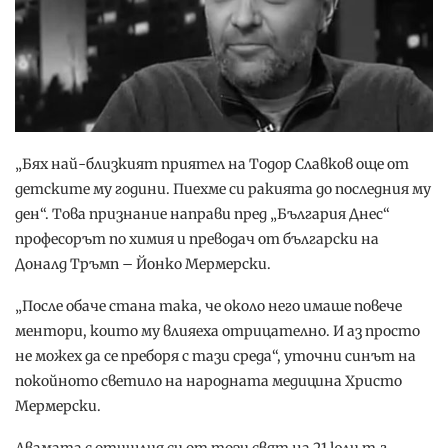
„Бях най-близкият приятел на Тодор Славков още от
детските му години. Пиехме си ракията до последния му
ден“. Това признание направи пред „България Днес“
професорът по химия и преводач от български на
Доналд Тръмп – Йонко Мермерски.
„После обаче стана така, че около него имаше повече
ментори, които му влияеха отрицателно. И аз просто
не можех да се преборя с тази среда“, уточни синът на
покойното светило на народната медицина Христо
Мермерски.
Двамата с отишлия си от този свят на 21 юли т.г.