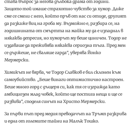
става въпрос за негова дълбока драма от години.
Защото той имаше страхотно чувство за хумор. Даже
сме се смели с него, който пръв от нас си отиде, другият
да разкаже виц на гроба му. Възможно е, разбира се, на
годишнината от смъртта на майка му да е изпаднал в
някаква депресия, но хуморът му беше циничен. Тодор не
издаваше да преживява някаква сериозна тъга. Пред мен
се държеше, не сваляше гарда“, уверява Йонко
Мермерски.
Химикът не вярва, че Тодор Славков е бил склонен към
самоубийство. „Беше винаги оптимистично настроен.
Беше много горд с дъщеря си, как тя се изгражда като
амбициозен млад човек, който ще постига неща и ще се
развива“, споделя синът на Христо Мермерски.
За първи път пред медия преводачът на Тръмп разкрива
и една от големите тайни на Малък Тошко.