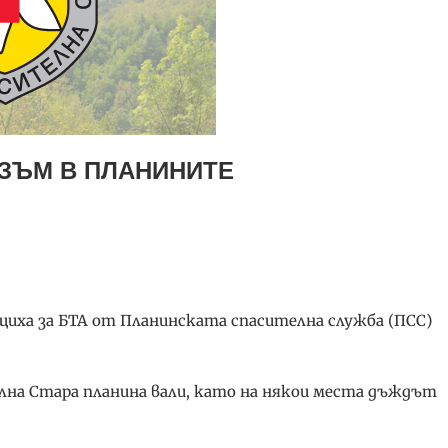
ИЗЪМ В ПЛАНИНИТЕ
щиха за БТА от Планинската спасителна служба (ПСС)
лна Стара планина вали, като на някои места дъждът