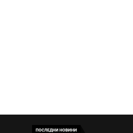
СПАСИТЕЛИ ПРЕДУПРЕЖДАВАТ:
СЛЕД ПРЕОБРАЖЕНИЕ РИСКЪТ
ОТ МЪРТВИ ТЕЧЕНИЯ...
13:37 - 06/08/2026
ПОСЛЕДНИ НОВИНИ