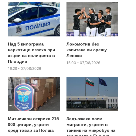
Над 5 килограма
Локомотив без
наркотици иззеха при
капитана си срещу
акции на полицията в
Левски
Пловдив
15:00 - 07/08/2026
16:28 - 07/08/2026
Митничари откриха 215
Задържаха осем
000 цигари, укрити
мигранти, укрити в
сред товар за Полша
тайник на микробус на