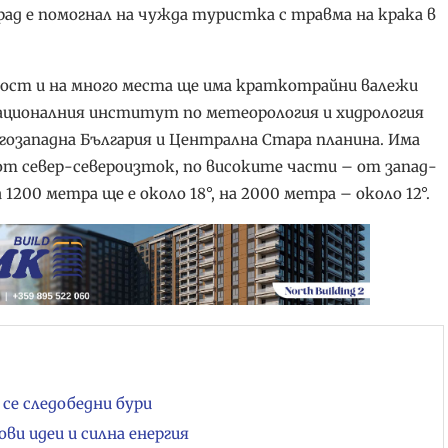
ад е помогнал на чужда туристка с травма на крака в
ност и на много места ще има краткотрайни валежи
ационалния институт по метеорология и хидрология
гозападна България и Централна Стара планина. Има
 от север-североизток, по високите части – от запад-
200 метра ще е около 18°, на 2000 метра – около 12°.
се следобедни бури
ови идеи и силна енергия