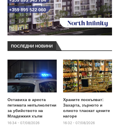
ПОСЛЕДНИ НОВИНИ
Оставиха в ареста
Храните поскъпват:
петимата непълнолетни
Захарта, зърното и
за убийството на
олиото тласкат цените
Младежкия хълм
нагоре
16:34 - 07/08/2026
16:32 - 07/08/2026