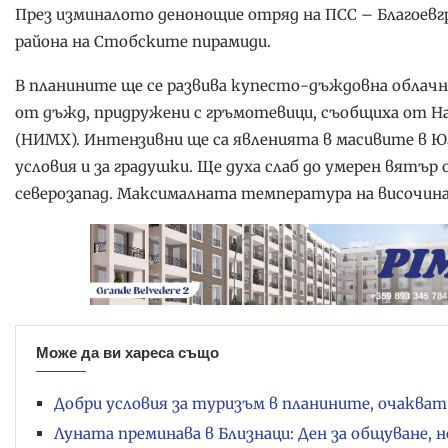
През изминалото денонощие отряд на ПСС – Благоевгр
района на Стобските пирамиди.
В планините ще се развива купесто-дъждовна облач
от дъжд, придружени с гръмотевици, съобщиха от Н
(НИМХ). Интензивни ще са явленията в масивите в Ю
условия и за градушки. Ще духа слаб до умерен вятър
северозапад. Максималната температура на височина 1
Може да ви хареса също
Добри условия за туризъм в планините, очакват 
Луната преминава в Близнаци: Ден за общуване, н