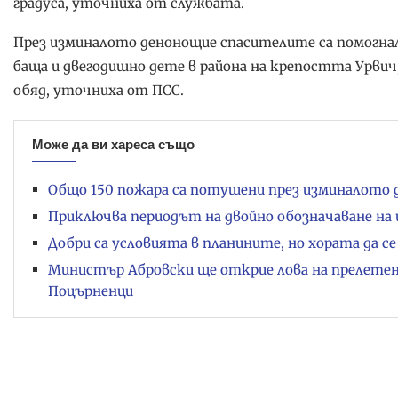
градуса, уточниха от службата.
През изминалото денонощие спасителите са помогнали
баща и двегодишно дете в района на крепостта Урвич,
обяд, уточниха от ПСС.
Може да ви хареса също
Общо 150 пожара са потушени през изминалото д
Приключва периодът на двойно обозначаване на
Добри са условията в планините, но хората да 
Министър Абровски ще открие лова на прелетен
Поцърненци