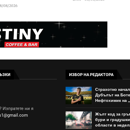
08/08/2026
ЪЗКИ
ИЗБОР НА РЕДАКТОРА
Страхотно начал
Дубълът на Бот
Нефтохимик на 
 Изпратете ни я
Жълт код за гр
ws1@gmail.com
бури и градушки
области в недел