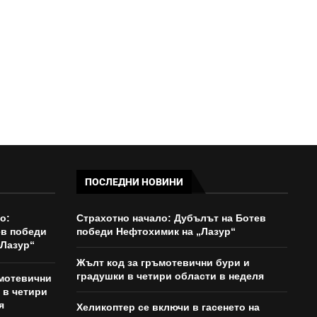
10:00 - 08/08/2026
ПОСЛЕДНИ НОВИНИ
о:
Страхотно начало: Дубълът на Ботев
ев победи
победи Нефтохимик на „Лазур“
„Лазур“
Жълт код за гръмотевични бури и
градушки в четири области в неделя
ъмотевични
 в четири
я
Хеликоптер се включи в гасенето на