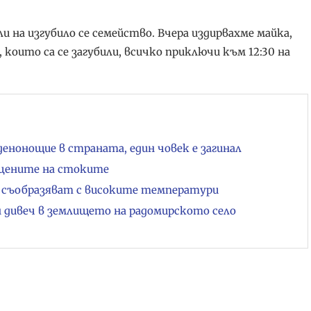
 на изгубило се семейство. Вчера издирвахме майка,
 които са се загубили, всичко приключи към 12:30 на
енонощие в страната, един човек е загинал
 цените на стоките
се съобразяват с високите температури
 дивеч в землището на радомирското село