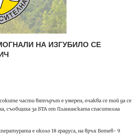
МОГНАЛИ НА ИЗГУБИЛО СЕ
ИЧ
исоките части вятърът е умерен, очаква се той да се
на, съобщиха за БТА от Планинската спасителна
ературата е около 18 градуса, на връх Ботев- 9