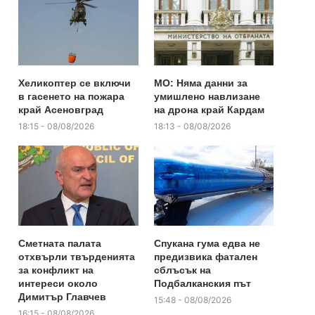
Хеликоптер се включи
МО: Няма данни за
в гасенето на пожара
умишлено навлизане
край Асеновград
на дрона край Кардам
18:15 - 08/08/2026
18:13 - 08/08/2026
Сметната палата
Спукана гума едва не
отхвърли твърденията
предизвика фатален
за конфликт на
сблъсък на
интереси около
Подбалканския път
Димитър Главчев
15:48 - 08/08/2026
16:15 - 08/08/2026