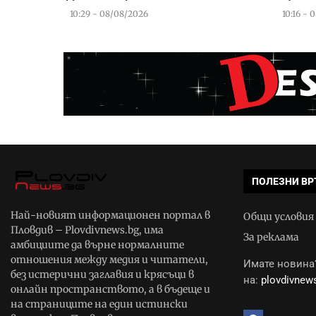
10:29 - 08/08/2026
10:16 - 
ПОЛЕЗНИ ВР
Най-новият информационен портал в
Общи условия
Пловдив – Plovdivnews.bg, има
За реклама
амбициите да върне нормалните
отношения между медия и читатели,
Имате новина?
без истерични заглавия и крясъци в
на:
plovdivne
онлайн пространството, а в бъдеще и
на страниците на един истински