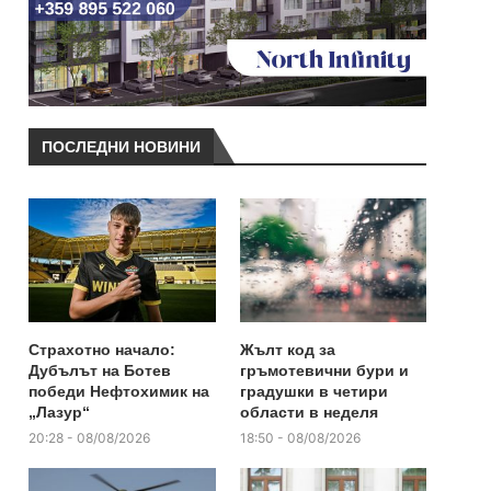
ПОСЛЕДНИ НОВИНИ
Страхотно начало:
Жълт код за
Дубълът на Ботев
гръмотевични бури и
победи Нефтохимик на
градушки в четири
„Лазур“
области в неделя
20:28 - 08/08/2026
18:50 - 08/08/2026