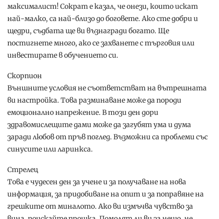
максималист! Сократ е казал, че онези, които искат
най-малко, са най-близо до боговете. Ако сте добри и
щедри, съдбата ще ви възнагради богато. Ще
постигнете много, ако се захванете с търговия или
инвестирате в обучението си.
Скорпион
Външните условия не съответстват на вътрешната
ви настройка. Това разминаване може да породи
емоционално напрежение. В този ден дори
здравомислещите дами може да загубят ума и дума
заради любов от пръв поглед. Възможни са проблеми със
синусите или ларинкса.
Стрелец
Това е чудесен ден за учене и за получаване на нова
информация, за придобиване на опит и за поправяне на
грешките от миналото. Ако ви измъчва чувство за
вина, поискайте прошка. Помолят ли ви за нещо, не