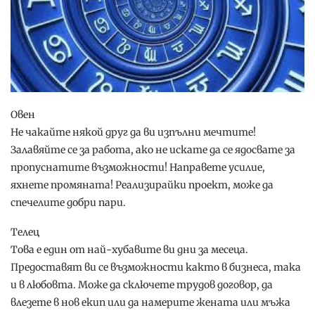
Овен
Не чакайте някой друг да ви изпълни мечтите!
Залавяйте се за работа, ако не искате да се ядосвате за
пропуснатите възможности! Направете усилие,
яхнете промяната! Реализирайки проект, може да
спечелите добри пари.
Телец
Това е един от най-хубавите ви дни за месеца.
Предоставят ви се възможности както в бизнеса, така
и в любовта. Може да сключете трудов договор, да
влезете в нов екип или да намерите жената или мъжа