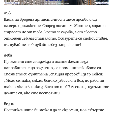
Лъв
Вашата вродена артистичност ще се прояви и ще
намери приложение. Според писателя Монтен, хората
страдат не от това, което се случва, а от своето
отношение към станалото. Осигурете си спокойствие,
пътувайте и общувайте без напрежение!
Дева
Изпълнени сте с надежда и имате желание да
направите нещо различно, да промените живота си.
Спомнете си думите на „спящия пророк“ Едгар Кейси:
„Моли се така, сякаш всичко зависи от Бог, но работи
така, сякаш всичко зависи от теб“! Лесно ще изпълните
целите си, ако сте постоянни.
Везни
Постиженията ви може и да са скромни, но не бъдете