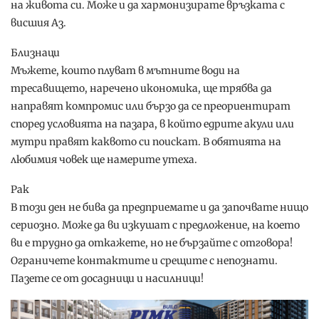
на живота си. Може и да хармонизирате връзката с
висшия Аз.
Близнаци
Мъжете, които плуват в мътните води на
тресавището, наречено икономика, ще трябва да
направят компромис или бързо да се преориентират
според условията на пазара, в който едрите акули или
мутри правят каквото си поискат. В обятията на
любимия човек ще намерите утеха.
Рак
В този ден не бива да предприемате и да започвате нищо
сериозно. Може да ви изкушат с предложение, на което
ви е трудно да откажете, но не бързайте с отговора!
Ограничете контактите и срещите с непознати.
Пазете се от досадници и насилници!