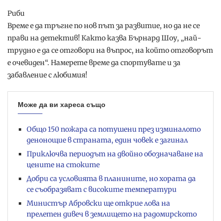
Риби
Време е да тръгне по нов път за развитие, но да не се
прави на детектив! Както казва Бърнард Шоу, „най-
трудно е да се отговори на въпрос, на който отговорът
е очевиден“. Намерете време да спортувате и за
забавление с любимия!
Може да ви хареса също
Общо 150 пожара са потушени през изминалото
денонощие в страната, един човек е загинал
Приключва периодът на двойно обозначаване на
цените на стоките
Добри са условията в планините, но хората да
се съобразяват с високите температури
Министър Абровски ще открие лова на
прелетен дивеч в землището на радомирското