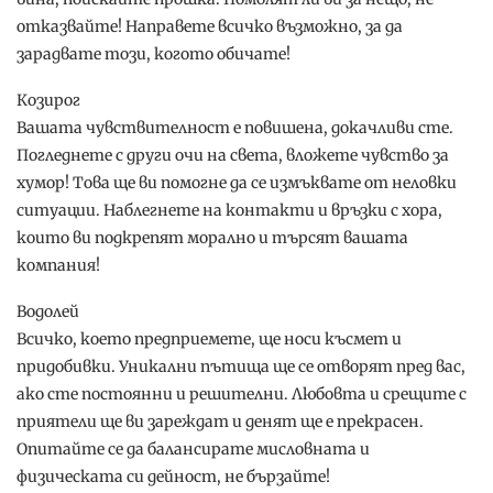
отказвайте! Направете всичко възможно, за да
зарадвате този, когото обичате!
Козирог
Вашата чувствителност е повишена, докачливи сте.
Погледнете с други очи на света, вложете чувство за
хумор! Това ще ви помогне да се измъквате от неловки
ситуации. Наблегнете на контакти и връзки с хора,
които ви подкрепят морално и търсят вашата
компания!
Водолей
Всичко, което предприемете, ще носи късмет и
придобивки. Уникални пътища ще се отворят пред вас,
ако сте постоянни и решителни. Любовта и срещите с
приятели ще ви зареждат и денят ще е прекрасен.
Опитайте се да балансирате мисловната и
физическата си дейност, не бързайте!