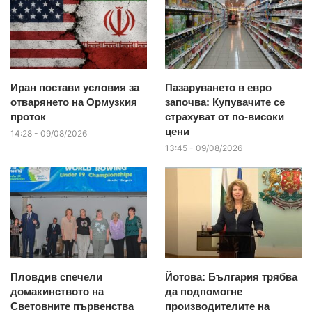
Иран постави условия за
Пазаруването в евро
отварянето на Ормузкия
започва: Купувачите се
проток
страхуват от по-високи
цени
14:28 - 09/08/2026
13:45 - 09/08/2026
Пловдив спечели
Йотова: България трябва
домакинството на
да подпомогне
Световните първенства
производителите на