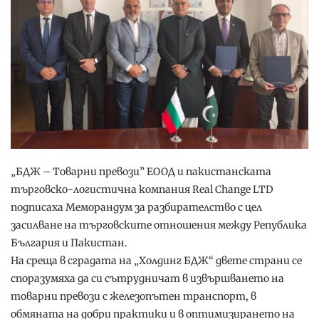
„БДЖ – Tоварни превози” ЕООД и пакистанската
търговско-логистична компания Real Change LTD
подписаха Меморандум за разбирателство с цел
засилване на търговските отношения между Република
България и Пакистан.
На среща в сградата на „Холдинг БДЖ“ двете страни се
споразумяха да си сътрудничат в извършването на
товарни превози с железопътен транспорт, в
обмяната на добри практики и в оптимизирането на