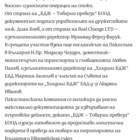
вносно-износните операции на стоки.
От страна на „БДЖ – Товарни превози“ ЕООД
документът подписа управителят на дружеството
инж. Диан Боев, а от страна на Real Change LTD –
изпълнителният директор Мухамад Фероз Фарук.
В срещата участие взеха още посланикът на Пакистан
в България Н.Пр. Модасар Чаудри, заместник-
министърът на транспорта и съобщенията Любен
Нанов, изпълнителният директор на „Холдинг БДЖ“
ЕАД Мартин Ангелов и членът на Съвета на
директорите на „Холдинг БДЖ“ ЕАД д-р Людмил
Иванов.
Пакистанската компания се ангажира да улесни
максимално документацията за извършване на
търговска дейност, докато „БДЖ – Товарни превози“
ЕООД изрази готовност да предостави логистична
подкрепа в превоза на товари на територията на
България и Европейския съюз.