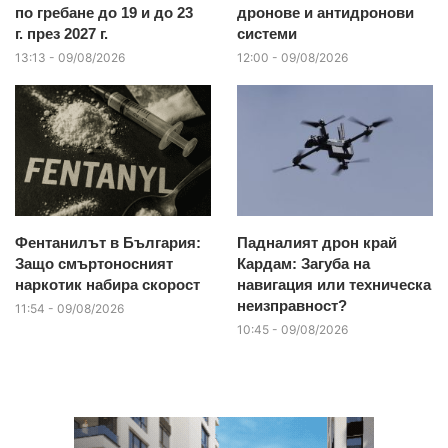
по гребане до 19 и до 23
дронове и антидронови
г. през 2027 г.
системи
13:13 - 09/08/2026
12:00 - 09/08/2026
Фентанилът в България:
Падналият дрон край
Защо смъртоносният
Кардам: Загуба на
наркотик набира скорост
навигация или техническа
неизправност?
11:54 - 09/08/2026
10:45 - 09/08/2026